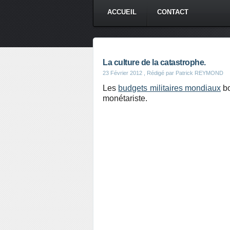
ACCUEIL
CONTACT
La culture de la catastrophe.
23 Février 2012
, Rédigé par Patrick REYMOND
Les
budgets militaires mondiaux
bo
monétariste.