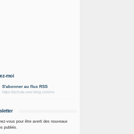
ez-moi
S'abonner au flux RSS
https://lachute.over-blog.com/rss
letter
ez-vous pour être averti des nouveaux
es publiés.