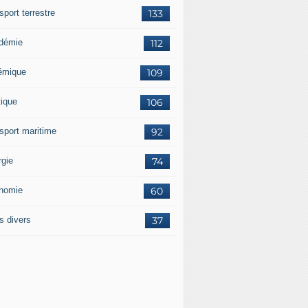
sport terrestre
133
démie
112
émique
109
tique
106
nsport maritime
92
rgie
74
nomie
60
s divers
37