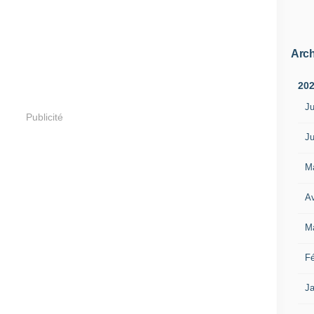
Arch
20
Ju
Publicité
Ju
M
Av
M
Fé
Ja