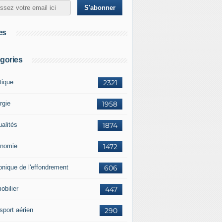
es
gories
tique
2321
rgie
1958
ualités
1874
nomie
1472
onique de l'effondrement
606
obilier
447
sport aérien
290