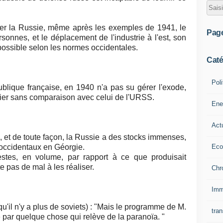
er la Russie, même après les exemples de 1941, le
Pag
onnes, et le déplacement de l'industrie à l'est, son
possible selon les normes occidentales.
Caté
Poli
ublique française, en 1940 n'a pas su gérer l'exode,
utier sans comparaison avec celui de l'URSS.
Ene
Act
ré, et de toute façon, la Russie a des stocks immenses,
Eco
 occidentaux en Géorgie.
stes, en volume, par rapport à ce que produisait
e pas de mal à les réaliser.
Chr
Imm
qu'il n'y a plus de soviets) : "Mais le programme de M.
tran
par quelque chose qui relève de la paranoïa. "