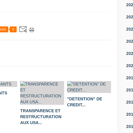
20
20
20
post
0
20
20
20
20
20
NTS
"DETENTION" DE
20
CREDIT...
TRANSPARENCE ET
20
RESTRUCTURATION
AUX USA...
20