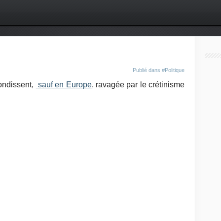
Publié dans
#Politique
ndissent,
sauf en Eu
ro
pe
, ravagée par le crétinisme