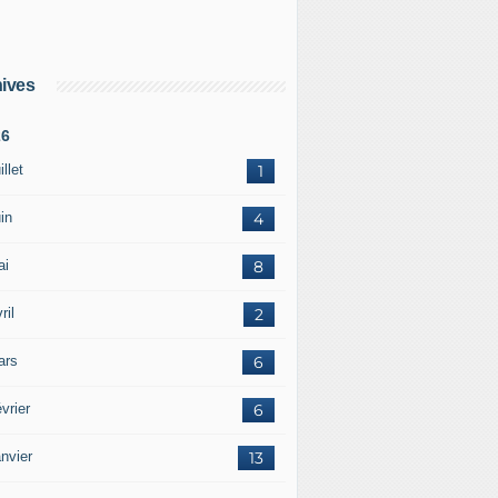
ives
26
illet
1
in
4
ai
8
ril
2
ars
6
vrier
6
nvier
13