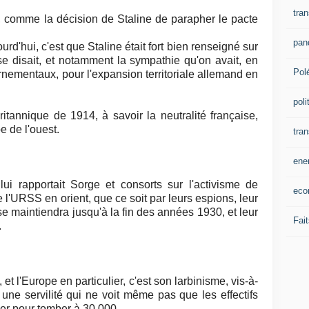
tran
, comme la décision de Staline de parapher le pacte
pan
urd'hui, c'est que Staline était fort bien renseigné sur
 se disait, et notamment la sympathie qu'on avait, en
Pol
rnementaux, pour l'expansion territoriale allemand en
poli
ritannique de 1914, à savoir la neutralité française,
e de l'ouest.
tra
ene
ui rapportait Sorge et consorts sur l'activisme de
eco
de l'URSS en orient, que ce soit par leurs espions, leur
e maintiendra jusqu'à la fin des années 1930, et leur
Fait
.
 et l'Europe en particulier, c'est son larbinisme, vis-à-
une servilité qui ne voit même pas que les effectifs
der pour tomber à 30 000.