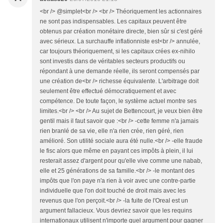
<br /> @simplet<br /> <br /> Théoriquement les actionnaires
ne sont pas indispensables. Les capitaux peuvent être
obtenus par création monétaire directe, bien sûr si c'est géré
avec sérieux. La surchauffe inflationniste est<br /> annulée,
car toujours théoriquement, si les capitaux crées ex-nihilo
sont investis dans de véritables secteurs productifs ou
répondant à une demande réelle, ils seront compensés par
une création de<br /> richesse équivalente. L'arbitrage doit
seulement être effectué démocratiquement et avec
compétence. De toute façon, le système actuel montre ses
limites.<br /> <br /> Au sujet de Bettencourt, je veux bien être
gentil mais il faut savoir que :<br /> -cette femme n'a jamais
rien branlé de sa vie, elle n'a rien crée, rien géré, rien
amélioré. Son utilité sociale aura été nulle.<br /> -elle fraude
le fisc alors que même en payant ces impôts à plein, il lui
resterait assez d'argent pour qu'elle vive comme une nabab,
elle et 25 générations de sa famille.<br /> -le montant des
impôts que l'on paye n'a rien à voir avec une contre-partie
individuelle que l'on doit touché de droit mais avec les
revenus que l'on perçoit.<br /> -la fuite de l'Oreal est un
argument fallacieux. Vous devriez savoir que les requins
internationaux utilisent n'importe quel argument pour gagner