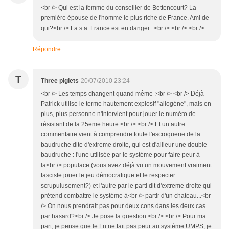
<br /> Qui est la femme du conseiller de Bettencourt? La
première épouse de l'homme le plus riche de France. Ami de
qui?<br /> La s.a. France est en danger...<br /> <br /> <br />
Répondre
T
Three piglets
20/07/2010 23:24
<br /> Les temps changent quand même :<br /> <br /> Déjà
Patrick utilise le terme hautement explosif "allogéne", mais en
plus, plus personne n'intervient pour jouer le numéro de
résistant de la 25eme heure.<br /> <br /> Et un autre
commentaire vient à comprendre toute l'escroquerie de la
baudruche dite d'extreme droite, qui est d'ailleur une double
baudruche : l'une utilisée par le systéme pour faire peur à
la<br /> populace (vous avez déjà vu un mouvement vraiment
fasciste jouer le jeu démocratique et le respecter
scrupulusement?) et l'autre par le parti dit d'extreme droite qui
prétend combattre le systéme à<br /> partir d'un chateau...<br
/> On nous prendrait pas pour deux cons dans les deux cas
par hasard?<br /> Je pose la question.<br /> <br /> Pour ma
part, je pense que le Fn ne fait pas peur au systéme UMPS, je