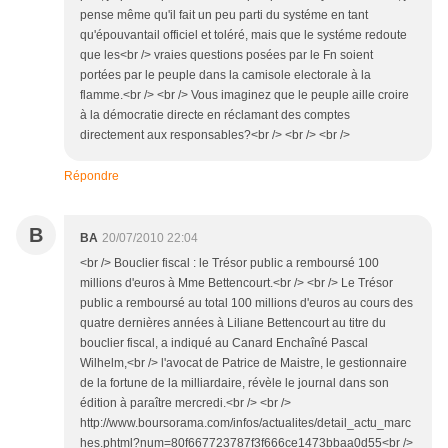
pense même qu'il fait un peu parti du systéme en tant
qu'épouvantail officiel et toléré, mais que le systéme redoute
que les<br /> vraies questions posées par le Fn soient
portées par le peuple dans la camisole electorale à la
flamme.<br /> <br /> Vous imaginez que le peuple aille croire
à la démocratie directe en réclamant des comptes
directement aux responsables?<br /> <br /> <br />
Répondre
B
BA
20/07/2010 22:04
<br /> Bouclier fiscal : le Trésor public a remboursé 100
millions d'euros à Mme Bettencourt.<br /> <br /> Le Trésor
public a remboursé au total 100 millions d'euros au cours des
quatre dernières années à Liliane Bettencourt au titre du
bouclier fiscal, a indiqué au Canard Enchaîné Pascal
Wilhelm,<br /> l'avocat de Patrice de Maistre, le gestionnaire
de la fortune de la milliardaire, révèle le journal dans son
édition à paraître mercredi.<br /> <br />
http://www.boursorama.com/infos/actualites/detail_actu_marc
hes.phtml?num=80f667723787f3f666ce1473bbaa0d55<br />