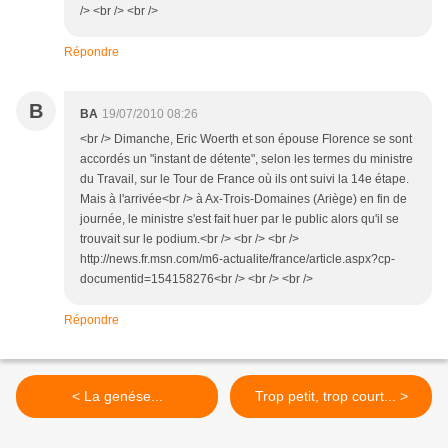
/> <br /> <br />
Répondre
B
BA
19/07/2010 08:26
<br /> Dimanche, Eric Woerth et son épouse Florence se sont
accordés un "instant de détente", selon les termes du ministre
du Travail, sur le Tour de France où ils ont suivi la 14e étape.
Mais à l'arrivée<br /> à Ax-Trois-Domaines (Ariège) en fin de
journée, le ministre s'est fait huer par le public alors qu'il se
trouvait sur le podium.<br /> <br /> <br />
http://news.fr.msn.com/m6-actualite/france/article.aspx?cp-
documentid=154158276<br /> <br /> <br />
Répondre
< La genése...
Trop petit, trop court... >