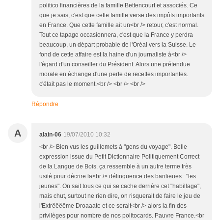
politico financières de la famille Bettencourt et associés. Ce
que je sais, c'est que cette famille verse des impôts importants
en France. Que cette famille ait un<br /> retour, c'est normal.
Tout ce tapage occasionnera, c'est que la France y perdra
beaucoup, un départ probable de l'Oréal vers la Suisse. Le
fond de cette affaire est la haine d'un journaliste à<br />
l'égard d'un conseiller du Président. Alors une prétendue
morale en échange d'une perte de recettes importantes.
c'était pas le moment.<br /> <br /> <br />
Répondre
A
alain-06
19/07/2010 10:32
<br /> Bien vus les guillemets à "gens du voyage". Belle
expression issue du Petit Dictionnaire Politiquement Correct
de la Langue de Bois. ça ressemble à un autre terme très
usité pour décrire la<br /> délinquence des banlieues : "les
jeunes". On sait tous ce qui se cache derrière cet "habillage",
mais chut, surtout ne rien dire, on risquerait de faire le jeu de
l'Extrêêêême Droaaate et ce serait<br /> alors la fin des
privilèges pour nombre de nos politocards. Pauvre France.<br