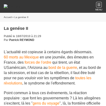
MENU
Accueil
» La genése II
La genése II
Publié le 18/07/2010 à 21:29
Par
Patrick REYMOND
L'actualité est copieuse à certains égards désormais.
60 morts au Mexique
en une journée, des émeutes en
France, des
forces de l'ordre
qui tirent, un état
USaméricain, l'Arizona au
bord de la guerre
, et au bord de
la sécession, et tout cas de la rébellion, il faut être buté
pour ne pas vouloir voir les symptômes de
toutes les
révolutions
, le syndrome de l'effondrement.
Point commun à tous ces événements, la réaction
populaire : que font les gouvernements ? Là les allogènes
s'excitent, là les "
gens du voyage
", là, la frontière officielle