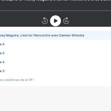
bey Maguire, c'est lui ! Rencontre avec Damien Witecka
e 6
e 5
e 4
e 3
s créatrices de la VF !
e 2
e 1
e Mektoub My Love arrive enfin ! Rencontre avec Shaïn Boumedine et Sal