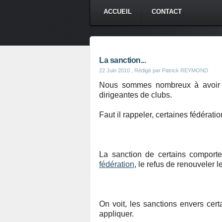
ACCUEIL
CONTACT
La sanction...
22 Juin 2010
, Rédigé par Patrick REYMOND
Nous sommes nombreux à avoir un
dirigeantes de clubs.
Faut il rappeler, certaines fédératio
La sanction de certains comportem
fédération
, le refus de renouveler l
On voit, les sanctions envers ce
appliquer.