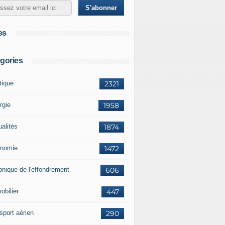
es
gories
tique
2321
rgie
1958
ualités
1874
nomie
1472
onique de l'effondrement
606
obilier
447
sport aérien
290