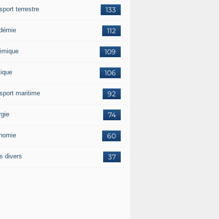
sport terrestre
133
démie
112
émique
109
tique
106
nsport maritime
92
rgie
74
nomie
60
s divers
37