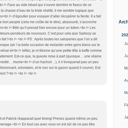
 /> Face au vide béant qui s’ouvre derrière le fiasco de ce
 la chasse d’eau de la triste réalité, il me semble logique que
s<br /> d’égoutier pour essayer d’aller récupérer la fiente. Il a fait
Arch
 le bon peuple (cela me coûte de le dire), abasourdi, s’accroche
br /> flétri qu’il prenait hier encore pour un totem.<br /> Les
treurs-pendeurs de nounours. C’est pour cela que Sarkozy se
20
 fait !<br /> <br /> PS : Après toutes les saloperies que l’on a dit
Ju
enque (ah ! la belle occasion de molarder entre gens biens sur le
, vénal et<br /> bête), je m’étonne qu’une petite tête à baffe comme
Ju
itement. Est-ce que, la gueule mise à part (quoique… une vilaine
oitié… munie<br /> d’un hachoir…), il n’évoquerait pas un peu
, vibrionnant, volontaire, et le nez sur le gazon quand il courre). Est-
M
rect ?<br /> <br /> <br />
Av
M
Fé
Ja
it et Patrick réapparait quel timing! Prenez quand même un peu
menage.<br /> En tout cas avec vous on est sûr de ne pas être