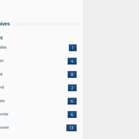
ives
26
illet
1
in
4
ai
8
ril
2
ars
6
vrier
6
nvier
13