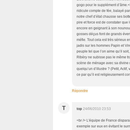
gogo pour le supplément d’âme.<br
ridicule compte de fée, balayé par
notre chef d’état chausse ses botte
pire et force est de constater que
encore en geignant à son nounours<
gosses déçus font de grands éven
méfie. Tout cela est très sérieux en
jadis sur les hommes Papin et Vir
peuple tel que l’on aime qu’il soit
Ribéry ne subisse pas le même tra
scène de ménage avec sa divine m
quelqu’un d’illustre ? (Petit, Actif
ce par qu’il est religieusement cor
Répondre
T
top
24/06/2010 23:53
<br /> L'équipe de France dispara
exemple sur eux en évitant le sur