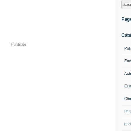
Pag
Caté
Publicité
Poli
Ene
Act
Eco
Chr
Imm
tran