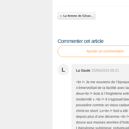
La femme de César...
Commenter cet article
Ajouter un commentaire
L
La Gaule
25/06/2010 00:21
<br /> Je me souviens de l’époque
s’émerveillait de la facilité avec l
deux<br /> buts à l’Angleterre ent
modernité ».<br /> Il s’agissait b
poussière comme un vieux cadavre 
christ en short. Le<br /> foot a été
depuis plus d’une décennie.<br />
douce aux masses sevrées d’histoir
Libéralisme subliminal, individua