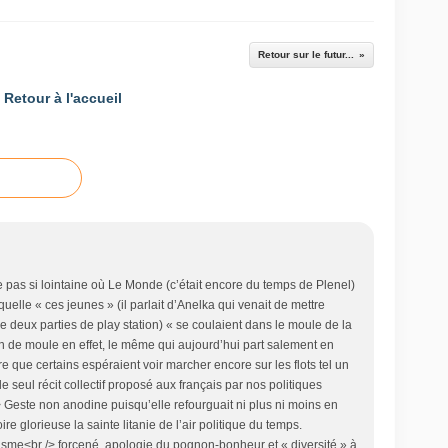
Retour sur le futur...
Retour à l'accueil
 pas si lointaine où Le Monde (c’était encore du temps de Plenel)
aquelle « ces jeunes » (il parlait d’Anelka qui venait de mettre
re deux parties de play station) « se coulaient dans le moule de la
ien de moule en effet, le même qui aujourd’hui part salement en
que certains espéraient voir marcher encore sur les flots tel un
 le seul récit collectif proposé aux français par nos politiques
 Geste non anodine puisqu’elle refourguait ni plus ni moins en
e glorieuse la sainte litanie de l’air politique du temps.
lisme<br /> forcené, apologie du pognon-bonheur et « diversité » à