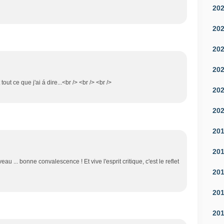
20
20
20
20
 tout ce que j'ai á dire...<br /> <br /> <br />
20
20
20
20
au ... bonne convalescence ! Et vive l'esprit critique, c'est le reflet
20
20
20