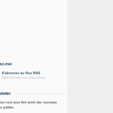
ez-moi
S'abonner au flux RSS
https://lachute.over-blog.com/rss
letter
ez-vous pour être averti des nouveaux
es publiés.