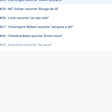
#29 : MC Solaar raconte "Bouge de là"
28 : Lorie raconte "Je vais vite"
#27 : Christophe Willem raconte "Jacques a dit"
#26 : Chimène Badi raconte "Entre nous"
#25 : Indochine raconte "3e sexe"
#24 : Zaho raconte "C'est chelou"
#23 : Patrick Bruel raconte "Au café des délices"
#22 : Kyo raconte "Le chemin"
#21 : Nolwenn Leroy raconte "Cassé"
#20 : Patrick Hernandez raconte "Born to be alive"
#19 : Lorie raconte "Près de moi"
#18 : Michael Jones raconte "A nos actes manqués" (avec Jean-Jacque