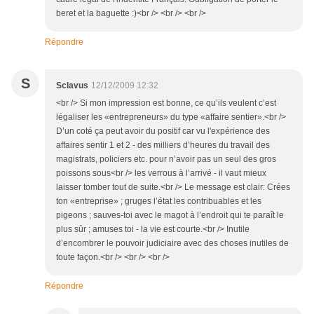
beret et la baguette :)<br /> <br /> <br />
Répondre
S
Sclavus
12/12/2009 12:32
<br /> Si mon impression est bonne, ce qu’ils veulent c’est
légaliser les «entrepreneurs» du type «affaire sentier».<br />
D’un coté ça peut avoir du positif car vu l'expérience des
affaires sentir 1 et 2 - des milliers d’heures du travail des
magistrats, policiers etc. pour n’avoir pas un seul des gros
poissons sous<br /> les verrous à l’arrivé - il vaut mieux
laisser tomber tout de suite.<br /> Le message est clair: Crées
ton «entreprise» ; gruges l’état les contribuables et les
pigeons ; sauves-toi avec le magot à l’endroit qui te paraît le
plus sûr ; amuses toi - la vie est courte.<br /> Inutile
d’encombrer le pouvoir judiciaire avec des choses inutiles de
toute façon.<br /> <br /> <br />
Répondre