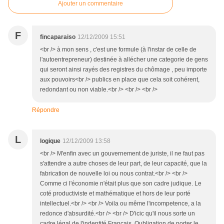
Ajouter un commentaire
F
fincaparaiso
12/12/2009 15:51
<br /> à mon sens , c'est une formule (à l'instar de celle de
l'autoentrepreneur) destinée à allécher une categorie de gens
qui seront ainsi rayés des registres du chômage , peu importe
aux pouvoirs<br /> publics en place que cela soit cohérent,
redondant ou non viable.<br /> <br /> <br />
Répondre
L
logique
12/12/2009 13:58
<br /> M'enfin avec un gouvernement de juriste, il ne faut pas
s'attendre a autre choses de leur part, de leur capacité, que la
fabrication de nouvelle loi ou nous contrat.<br /> <br />
Comme ci l'économie n'était plus que son cadre judique. Le
coté productiviste et mathématique et hors de leur porté
intellectuel.<br /> <br /> Voila ou même l'incompetence, a la
redonce d'absurdité.<br /> <br /> D'icic qu'il nous sorte un
cadre légal de l'indentité Français. Oubligation de porter le