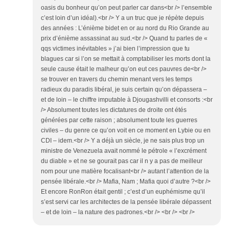
oasis du bonheur qu’on peut parler car dans<br /> l’ensemble
c’est loin d’un idéal).<br /> Y a un truc que je répète depuis
des années : L’énième bidet en or au nord du Rio Grande au
prix d’énième assassinat au sud.<br /> Quand tu parles de «
qqs victimes inévitables » j’ai bien l’impression que tu
blagues car si l’on se mettait à comptabiliser les morts dont la
seule cause était le malheur qu’on eut ces pauvres de<br />
se trouver en travers du chemin menant vers les temps
radieux du paradis libéral, je suis certain qu’on dépassera –
et de loin – le chiffre imputable à Djougashvilli et consorts :<br
/> Absolument toutes les dictatures de droite ont étés
générées par cette raison ; absolument toute les guerres
civiles – du genre ce qu’on voit en ce moment en Lybie ou en
CDI – idem.<br /> Y a déjà un siècle, je ne sais plus trop un
ministre de Venezuela avait nommé le pétrole « l’excrément
du diable » et ne se gourait pas car il n y a pas de meilleur
nom pour une matière focalisant<br /> autant l’attention de la
pensée libérale.<br /> Mafia, Nam ; Mafia quoi d’autre ?<br />
Et encore RonRon était gentil ; c’est d’un euphémisme qu’il
s’est servi car les architectes de la pensée libérale dépassent
– et de loin – la nature des padrones.<br /> <br /> <br />