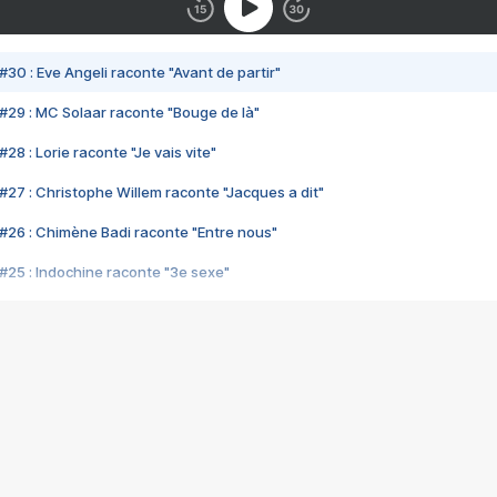
#30 : Eve Angeli raconte "Avant de partir"
#29 : MC Solaar raconte "Bouge de là"
28 : Lorie raconte "Je vais vite"
#27 : Christophe Willem raconte "Jacques a dit"
#26 : Chimène Badi raconte "Entre nous"
#25 : Indochine raconte "3e sexe"
#24 : Zaho raconte "C'est chelou"
#23 : Patrick Bruel raconte "Au café des délices"
#22 : Kyo raconte "Le chemin"
#21 : Nolwenn Leroy raconte "Cassé"
#20 : Patrick Hernandez raconte "Born to be alive"