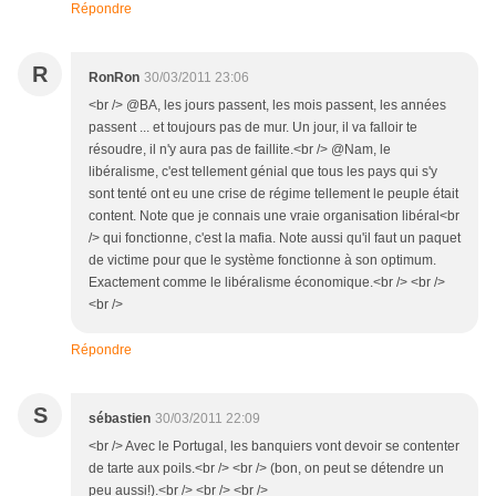
Répondre
R
RonRon
30/03/2011 23:06
<br /> @BA, les jours passent, les mois passent, les années
passent ... et toujours pas de mur. Un jour, il va falloir te
résoudre, il n'y aura pas de faillite.<br /> @Nam, le
libéralisme, c'est tellement génial que tous les pays qui s'y
sont tenté ont eu une crise de régime tellement le peuple était
content. Note que je connais une vraie organisation libéral<br
/> qui fonctionne, c'est la mafia. Note aussi qu'il faut un paquet
de victime pour que le système fonctionne à son optimum.
Exactement comme le libéralisme économique.<br /> <br />
<br />
Répondre
S
sébastien
30/03/2011 22:09
<br /> Avec le Portugal, les banquiers vont devoir se contenter
de tarte aux poils.<br /> <br /> (bon, on peut se détendre un
peu aussi!).<br /> <br /> <br />