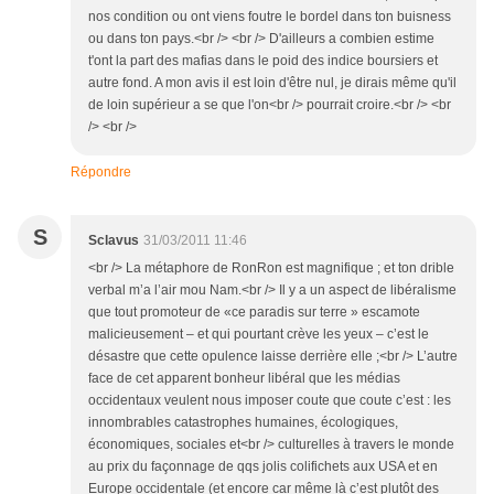
nos condition ou ont viens foutre le bordel dans ton buisness
ou dans ton pays.<br /> <br /> D'ailleurs a combien estime
t'ont la part des mafias dans le poid des indice boursiers et
autre fond. A mon avis il est loin d'être nul, je dirais même qu'il
de loin supérieur a se que l'on<br /> pourrait croire.<br /> <br
/> <br />
Répondre
S
Sclavus
31/03/2011 11:46
<br /> La métaphore de RonRon est magnifique ; et ton drible
verbal m’a l’air mou Nam.<br /> Il y a un aspect de libéralisme
que tout promoteur de «ce paradis sur terre » escamote
malicieusement – et qui pourtant crève les yeux – c’est le
désastre que cette opulence laisse derrière elle ;<br /> L’autre
face de cet apparent bonheur libéral que les médias
occidentaux veulent nous imposer coute que coute c’est : les
innombrables catastrophes humaines, écologiques,
économiques, sociales et<br /> culturelles à travers le monde
au prix du façonnage de qqs jolis colifichets aux USA et en
Europe occidentale (et encore car même là c’est plutôt des