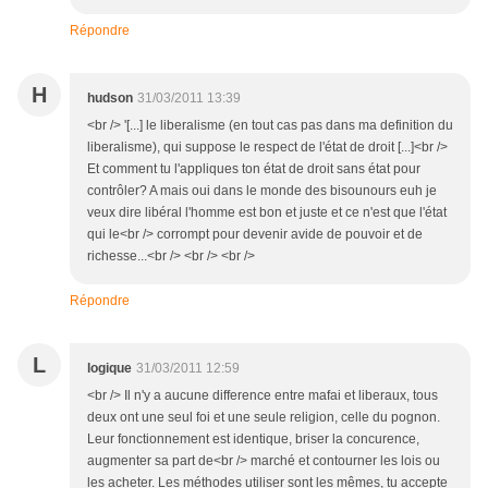
Répondre
H
hudson
31/03/2011 13:39
<br /> '[...] le liberalisme (en tout cas pas dans ma definition du
liberalisme), qui suppose le respect de l'état de droit [...]<br />
Et comment tu l'appliques ton état de droit sans état pour
contrôler? A mais oui dans le monde des bisounours euh je
veux dire libéral l'homme est bon et juste et ce n'est que l'état
qui le<br /> corrompt pour devenir avide de pouvoir et de
richesse...<br /> <br /> <br />
Répondre
L
logique
31/03/2011 12:59
<br /> Il n'y a aucune difference entre mafai et liberaux, tous
deux ont une seul foi et une seule religion, celle du pognon.
Leur fonctionnement est identique, briser la concurence,
augmenter sa part de<br /> marché et contourner les lois ou
les acheter. Les méthodes utiliser sont les mêmes, tu accepte