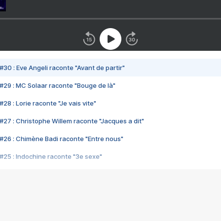
#30 : Eve Angeli raconte "Avant de partir"
#29 : MC Solaar raconte "Bouge de là"
28 : Lorie raconte "Je vais vite"
#27 : Christophe Willem raconte "Jacques a dit"
#26 : Chimène Badi raconte "Entre nous"
#25 : Indochine raconte "3e sexe"
#24 : Zaho raconte "C'est chelou"
#23 : Patrick Bruel raconte "Au café des délices"
#22 : Kyo raconte "Le chemin"