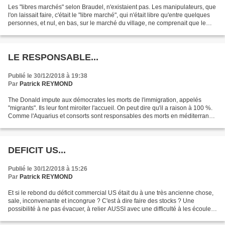
Les "libres marchés" selon Braudel, n'existaient pas. Les manipulateurs, que
l'on laissait faire, c'était le "libre marché", qui n'était libre qu'entre quelques
personnes, et nul, en bas, sur le marché du village, ne comprenait que le
prix était fixé...
LE RESPONSABLE...
Publié le 30/12/2018 à 19:38
Par
Patrick REYMOND
The Donald impute aux démocrates les morts de l'immigration, appelés
"migrants". Ils leur font miroiter l'accueil. On peut dire qu'il a raison à 100 %.
Comme l'Aquarius et consorts sont responsables des morts en méditerranée
et dans le Sahara. Comme l'UE....
DEFICIT US...
Publié le 30/12/2018 à 15:26
Par
Patrick REYMOND
Et si le rebond du déficit commercial US était du à une très ancienne chose,
sale, inconvenante et incongrue ? C'est à dire faire des stocks ? Une
possibilité à ne pas évacuer, à relier AUSSI avec une difficulté à les écouler...
Il est clair aussi, d'ailleurs,...