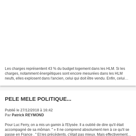
Les charges représentent 43 % du budget logement dans les HLM. Si les
charges, notamment énergétiques sont encore mesurées dans les HLM
neufs, elles explosent dans l'ancien, celui qui doit être vendu. Enfin, celui
que macron espère refiler aux pauvres,...
PELE MELE POLITIQUE...
Publié le 27/12/2018 à 16:42
Par
Patrick REYMOND
Pour Luc Ferry, on a mis un gamin à l'Elysée. Il a oublié de dire qu'il était
accompagné de sa môman. " » Il ne comprend absolument rien à ce qu'il se
passe en France . " Et les précédents, c'était pas mieux. Mais effectivement,