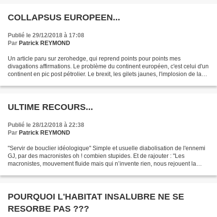
COLLAPSUS EUROPEEN...
Publié le 29/12/2018 à 17:08
Par
Patrick REYMOND
Un article paru sur zerohedge, qui reprend points pour points mes
divagations affirmations. Le problème du continent européen, c'est celui d'un
continent en pic post pétrolier. Le brexit, les gilets jaunes, l'implosion de la
construction européenne, tout...
ULTIME RECOURS...
Publié le 28/12/2018 à 22:38
Par
Patrick REYMOND
"Servir de bouclier idéologique" Simple et usuelle diabolisation de l'ennemi
GJ, par des macronistes oh ! combien stupides. Et de rajouter : "Les
macronistes, mouvement fluide mais qui n’invente rien, nous rejouent la
scène. Ils sont impopulaires, stressés...
POURQUOI L'HABITAT INSALUBRE NE SE
RESORBE PAS ???