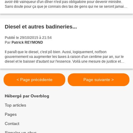
avoir été vainqueur d'un dîner n'est pas obligatoire pour devenir ministre.
Sans doute pour ça que je connais des tas de gens qui ne se seront jamais.
Quand je regarde dans le détail,...
Diesel et autres badineries...
Publié le 29/10/2015 à 21:54
Par
Patrick REYMOND
Il paraît que le diesel, c'est pô bien. Aussi, logiquement, not'bon
gouvernement va augmenter les taxes à raison d'un centime par an, sur le
diesel et le baisser d'autant sur l'essence. Voilà une mesure de justice et
d'impartialité, ne visant pas du tout...
< Page précédente
Page suivante >
Hébergé par Overblog
Top articles
Pages
Contact
Signaler un abus