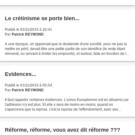
internes battent des records sur...
Le crétinisme se porte bien...
Publié le 02/11/2015 à 20:41
Par
Patrick REYMOND
A une époque, on apprenait que le dividende d'une société, pour ne pas la
mettre en péril, devait être une petite partie de son bénéfice (le reste étant
réinvesti, ou servant à limiter les emprunts), et surtout, faite en fonction de la
trésorerie disponible....
Evidences...
Publié le 01/11/2015 à 05:54
Par
Patrick REYMOND
Il faut rappeler certaines évidences. L'union Européenne est en désarroi,car
l'adhésion n'y est plus. Et elle y sera de moins en moins, quand on
s'apercevra que la reprise, c'est la reprise de l'effondrement, avec ses
successions de LLL. La chancelière...
Réforme, réforme, vous avez dit réforme ???