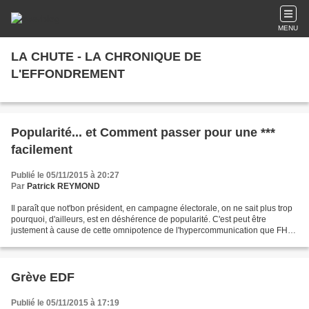
MENU
LA CHUTE - LA CHRONIQUE DE
L'EFFONDREMENT
Popularité... et Comment passer pour une ***
facilement
Publié le 05/11/2015 à 20:27
Par
Patrick REYMOND
Il paraît que not'bon président, en campagne électorale, on ne sait plus trop
pourquoi, d'ailleurs, est en déshérence de popularité. C'est peut être
justement à cause de cette omnipotence de l'hypercommunication que FH
est en déshérence. Parce que vouloir...
Grève EDF
Publié le 05/11/2015 à 17:19