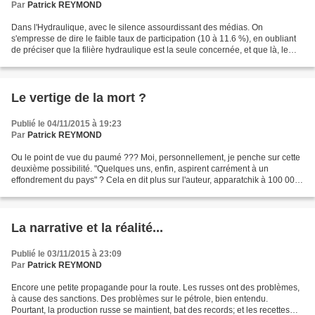
Par
Patrick REYMOND
Dans l'Hydraulique, avec le silence assourdissant des médias. On
s'empresse de dire le faible taux de participation (10 à 11.6 %), en oubliant
de préciser que la filière hydraulique est la seule concernée, et que là, le
taux atteint 60 %. Pour plaire...
Le vertige de la mort ?
Publié le 04/11/2015 à 19:23
Par
Patrick REYMOND
Ou le point de vue du paumé ??? Moi, personnellement, je penche sur cette
deuxième possibilité. "Quelques uns, enfin, aspirent carrément à un
effondrement du pays" ? Cela en dit plus sur l'auteur, apparatchik à 100 000
euros par mois, que sur la situation...
La narrative et la réalité...
Publié le 03/11/2015 à 23:09
Par
Patrick REYMOND
Encore une petite propagande pour la route. Les russes ont des problèmes,
à cause des sanctions. Des problèmes sur le pétrole, bien entendu.
Pourtant, la production russe se maintient, bat des records; et les recettes