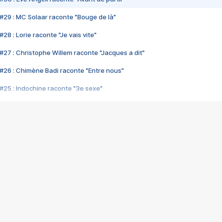
#29 : MC Solaar raconte "Bouge de là"
28 : Lorie raconte "Je vais vite"
#27 : Christophe Willem raconte "Jacques a dit"
#26 : Chimène Badi raconte "Entre nous"
#25 : Indochine raconte "3e sexe"
#24 : Zaho raconte "C'est chelou"
#23 : Patrick Bruel raconte "Au café des délices"
#22 : Kyo raconte "Le chemin"
#21 : Nolwenn Leroy raconte "Cassé"
#20 : Patrick Hernandez raconte "Born to be alive"
#19 : Lorie raconte "Près de moi"
#18 : Michael Jones raconte "A nos actes manqués" (avec Jean-Jacque