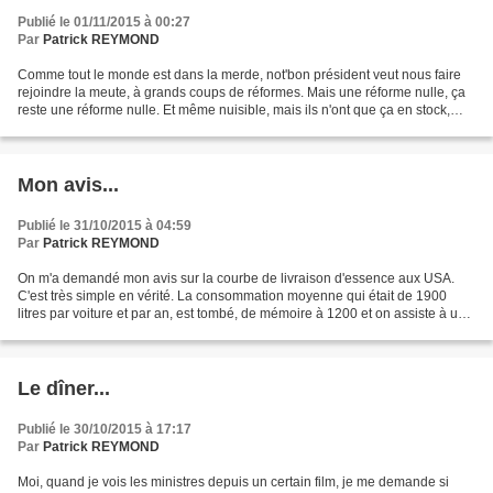
Publié le 01/11/2015 à 00:27
Par
Patrick REYMOND
Comme tout le monde est dans la merde, not'bon président veut nous faire
rejoindre la meute, à grands coups de réformes. Mais une réforme nulle, ça
reste une réforme nulle. Et même nuisible, mais ils n'ont que ça en stock,
parce qu'ils se réfèrent à des...
Mon avis...
Publié le 31/10/2015 à 04:59
Par
Patrick REYMOND
On m'a demandé mon avis sur la courbe de livraison d'essence aux USA.
C'est très simple en vérité. La consommation moyenne qui était de 1900
litres par voiture et par an, est tombé, de mémoire à 1200 et on assiste à un
pic de l'automobile. Le parc a globalement...
Le dîner...
Publié le 30/10/2015 à 17:17
Par
Patrick REYMOND
Moi, quand je vois les ministres depuis un certain film, je me demande si