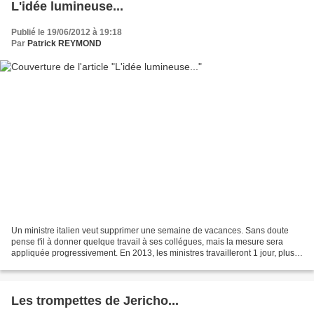
L'idée lumineuse...
Publié le 19/06/2012 à 19:18
Par
Patrick REYMOND
Un ministre italien veut supprimer une semaine de vacances. Sans doute
pense t'il à donner quelque travail à ses collégues, mais la mesure sera
appliquée progressivement. En 2013, les ministres travailleront 1 jour, plus
un jour chaque année jusqu'en...
Les trompettes de Jericho...