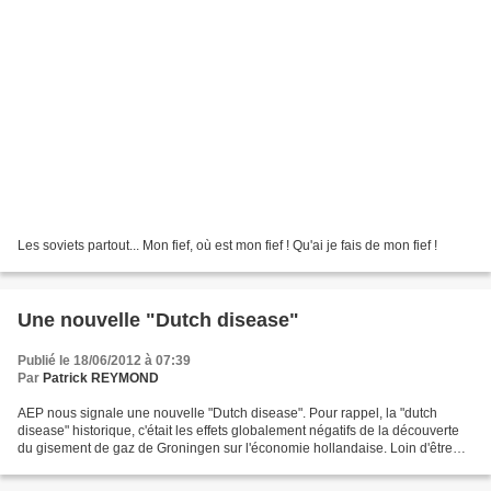
Les soviets partout... Mon fief, où est mon fief ! Qu'ai je fais de mon fief !
Une nouvelle "Dutch disease"
Publié le 18/06/2012 à 07:39
Par
Patrick REYMOND
AEP nous signale une nouvelle "Dutch disease". Pour rappel, la "dutch
disease" historique, c'était les effets globalement négatifs de la découverte
du gisement de gaz de Groningen sur l'économie hollandaise. Loin d'être
comme on pouvait l'attendre, une...