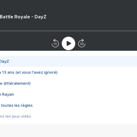
 Battle Royale - DayZ
 DayZ
 a 13 ans (et vous l'avez ignoré)
e (littéralement)
im Rayan
 toutes les règles
s les jeux vidéo
us choquant de Rockstar ? - Le scandale BULLY