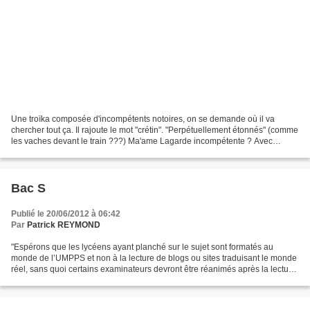
Une troïka composée d'incompétents notoires, on se demande où il va
chercher tout ça. Il rajoute le mot "crétin". "Perpétuellement étonnés" (comme
les vaches devant le train ???) Ma'ame Lagarde incompétente ? Avec
Barroso et Van machin (c'est pas celui...
Bac S
Publié le 20/06/2012 à 06:42
Par
Patrick REYMOND
"Espérons que les lycéens ayant planché sur le sujet sont formatés au
monde de l’UMPPS et non à la lecture de blogs ou sites traduisant le monde
réel, sans quoi certains examinateurs devront être réanimés après la lecture
des copies…" Je verrais les choses...