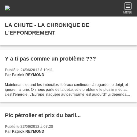
MENU
LA CHUTE - LA CHRONIQUE DE
L'EFFONDREMENT
Y a ti pas comme un problème ???
Publié le 24/06/2012 à 19:11
Par
Patrick REYMOND
Maintenant, quand les imbéciles libéraux continuent à regarder le doigt, et
ignorer la lune. On nous parle de la dette, et le problème le plus immédiat,
c'est l'énergie. L'Europe, naguère autosuffisante, est aujourd'hui dépendante
du gaz, du pétrole,...
Pic pétrolier et prix du baril...
Publié le 22/06/2012 à 07:28
Par
Patrick REYMOND