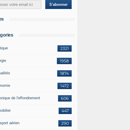
es
gories
tique
2321
rgie
1958
ualités
1874
nomie
1472
onique de l'effondrement
606
obilier
447
sport aérien
290