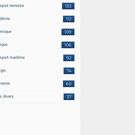
sport terrestre
133
démie
112
émique
109
tique
106
nsport maritime
92
rgie
74
nomie
60
s divers
37