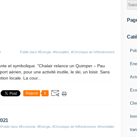
Pag
Caté
Poli
D
Publié dans
#Energie
,
#Actualités
,
#Chronique de l'effondrement
Ene
nte et symbolique. "Chalair relance un Quimper – Pau
sport aérien, pour une activité inutile, le ski, un loisir. Sans
Act
ion locale. La cour...
Eco
Repost
0
Chr
Imm
2021
D
Publié dans
#Economie
,
#Energie
,
#Chronique de l'effondrement
,
#Immobilier
tran