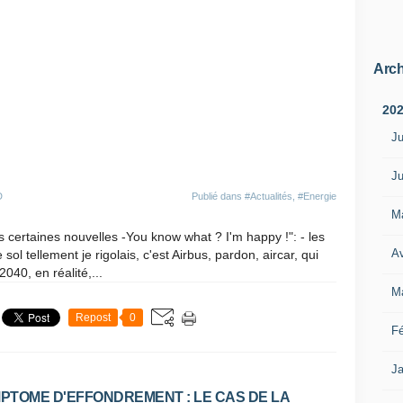
Arch
20
Ju
Ju
D
Publié dans
#Actualités
,
#Energie
M
 certaines nouvelles -You know what ? I'm happy !": - les
Av
sol tellement je rigolais, c'est Airbus, pardon, aircar, qui
040, en réalité,...
M
Repost
0
Fé
Ja
PTOME D'EFFONDREMENT : LE CAS DE LA