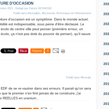
TURE D'OCCASION
20
embre 2021
, Rédigé par Patrick REYMOND
Publié dans
#Actualités
,
#Economie
,
#Chronique de l'effondrement
20
oiture d'occasion est un symptôme. Dans le monde actuel,
20
bilité est indispensable, sous peine d'être déclassé. Le
écolo de centre ville peut penser (première erreur, un
20
écolo, ça n'est pas doté du pouvoir de penser), qu'il sauve
20
Repost
0
20
20
20
Publié dans
#Energie
20
t EDF de se re-vautrer dans ses erreurs. Il parait qu'on sera
que le premier n'en finit jamais de se construire, j'ai
20
es REELLES en uranium...
20