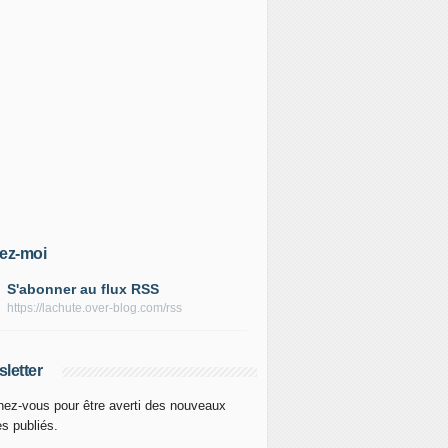
ez-moi
S'abonner au flux RSS
https://lachute.over-blog.com/rss
letter
ez-vous pour être averti des nouveaux
es publiés.