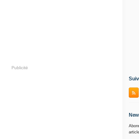
Publicité
Suiv
News
Abonn
articl