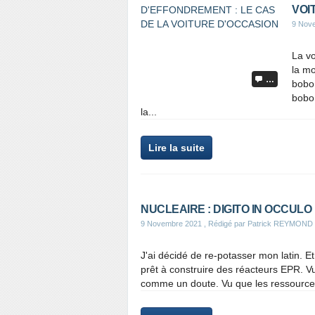
VOI
9 Nov
La v
la mo
…
bobo 
bobo 
la...
Lire la suite
NUCLEAIRE : DIGITO IN OCCULO
9 Novembre 2021
, Rédigé par Patrick REYMOND
J'ai décidé de re-potasser mon latin. E
prêt à construire des réacteurs EPR. Vu 
comme un doute. Vu que les ressourc