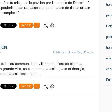
nnées tu critiquais le pavillon par l'exemple de Détroit, où
tran
es poubelles pas ramassés etc pour cause de tissus urbain
e complexité....
pan
Repost
0
Pol
poli
TION
tra
D
Publié dans
#Immobilier
,
#Energie
ene
é et le lieu commun, le pavillonnaire, c'est pô bien, ça
la grande ville, ça consomme aussi espace et énergie,
eco
doute aussi, réellement,...
Fait
Repost
0