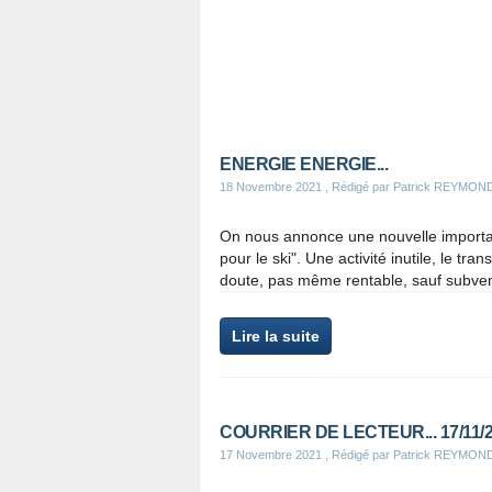
ENERGIE ENERGIE...
18 Novembre 2021
, Rédigé par Patrick REYMON
On nous annonce une nouvelle importa
pour le ski". Une activité inutile, le tran
doute, pas même rentable, sauf subvent
Lire la suite
COURRIER DE LECTEUR... 17/11/
17 Novembre 2021
, Rédigé par Patrick REYMON