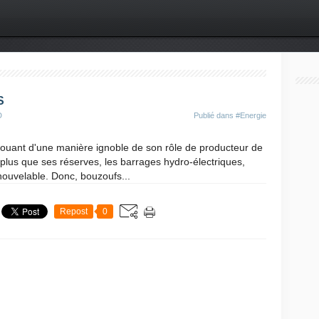
S
D
Publié dans
#Energie
 jouant d'une manière ignoble de son rôle de producteur de
lus que ses réserves, les barrages hydro-électriques,
nouvelable. Donc, bouzoufs...
Repost
0