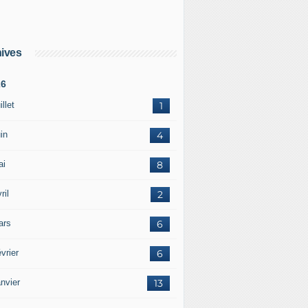
ives
26
illet
1
in
4
ai
8
ril
2
ars
6
vrier
6
nvier
13