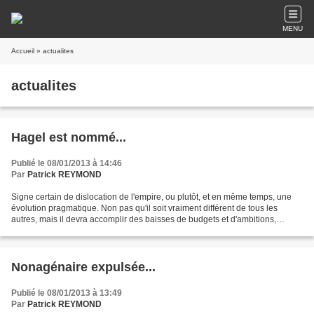
MENU
Accueil
» actualites
actualites
Hagel est nommé...
Publié le 08/01/2013 à 14:46
Par
Patrick REYMOND
Signe certain de dislocation de l'empire, ou plutôt, et en même temps, une
évolution pragmatique. Non pas qu'il soit vraiment différent de tous les
autres, mais il devra accomplir des baisses de budgets et d'ambitions,
pendant ce laps de temps, à la CIA,...
Nonagénaire expulsée...
Publié le 08/01/2013 à 13:49
Par
Patrick REYMOND