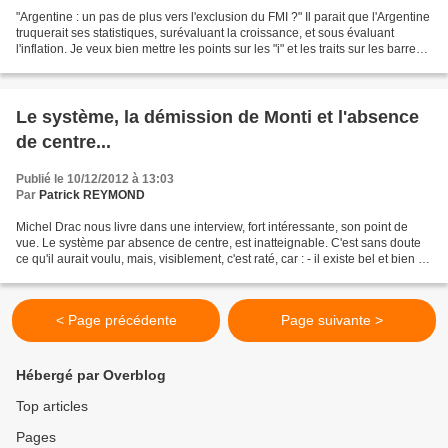
"Argentine : un pas de plus vers l'exclusion du FMI ?" Il parait que l'Argentine
truquerait ses statistiques, surévaluant la croissance, et sous évaluant
l'inflation. Je veux bien mettre les points sur les "i" et les traits sur les barres,
c'est vrai,...
Le système, la démission de Monti et l'absence
de centre...
Publié le 10/12/2012 à 13:03
Par
Patrick REYMOND
Michel Drac nous livre dans une interview, fort intéressante, son point de
vue. Le système par absence de centre, est inatteignable. C'est sans doute
ce qu'il aurait voulu, mais, visiblement, c'est raté, car : - il existe bel et bien un
centre, - l'opposition...
< Page précédente
Page suivante >
Hébergé par Overblog
Top articles
Pages