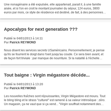
Une nonagénaire a été expulsée, elle appartenait, parait il, à une famille
aisée, et si l'on en croit le montant journalier du séjour, 124 euros, 3800
euros par mois, ce style de résidence est destiné, de fait, à des personnes
très aisées. D'ailleurs,...
Apocalyps for next generation ???
Publié le 04/01/2013 à 14:11
Par
Patrick REYMOND
Nous disent les services secrets USaméricains. Personnellement, je pense
qu'ils se fourrent le doigt dans l'oeil jusqu'au coude. Ce sera bien avant, et
de façon fort triviale : par manque de nourriture. Si la natalité à l'échelle
planétaire baisse très...
Tout baigne : Virgin mégastore décéde...
Publié le 04/01/2013 à 13:20
Par
Patrick REYMOND
Les nouvelles fraîches sont réjouissantes, Virgin Mégastore est mouru. Tout
le bling bling et le strass "culturel" est ramené à sa valeur intrinsèque : zéro.
Un magasin, ça ne vaut que si ça vend... "Virgin souffrait notamment des
loyers commerciaux très...