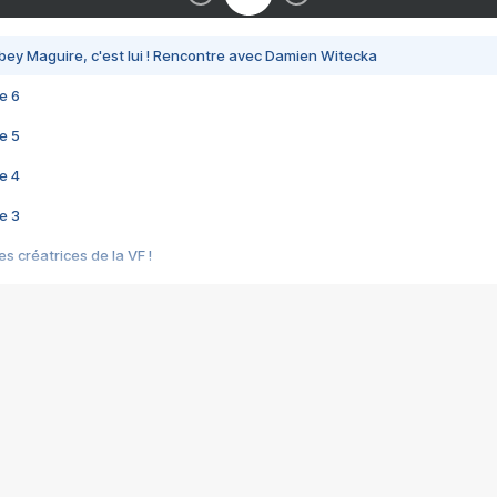
bey Maguire, c'est lui ! Rencontre avec Damien Witecka
e 6
e 5
e 4
e 3
s créatrices de la VF !
e 2
e 1
e Mektoub My Love arrive enfin ! Rencontre avec Shaïn Boumedine et Sal
i : après Toni en famille
elle réalise le bouleversant Dites lui que je l'aime
ais ! Rencontre autour de Vie privée de Rebecca Zlotowski