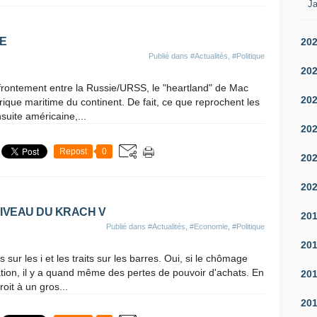
Ja
E
20
Publié dans
#Actualités
,
#Politique
20
affrontement entre la Russie/URSS, le "heartland" de Mac
20
rique maritime du continent. De fait, ce que reprochent les
suite américaine,...
20
Repost
0
20
20
NIVEAU DU KRACH V
20
Publié dans
#Actualités
,
#Economie
,
#Politique
20
sur les i et les traits sur les barres. Oui, si le chômage
tion, il y a quand même des pertes de pouvoir d'achats. En
20
oit à un gros...
20