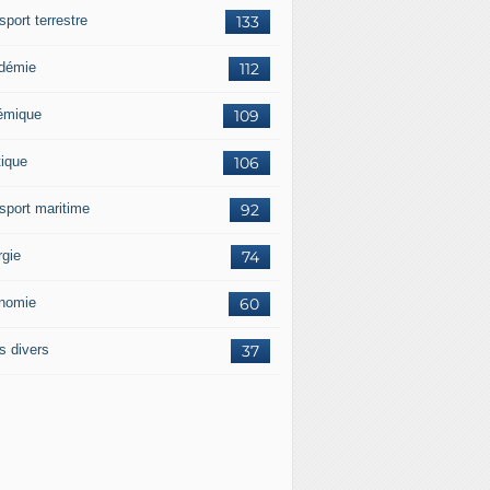
sport terrestre
133
démie
112
émique
109
tique
106
nsport maritime
92
rgie
74
nomie
60
s divers
37