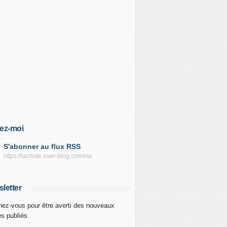
ez-moi
S'abonner au flux RSS
https://lachute.over-blog.com/rss
letter
ez-vous pour être averti des nouveaux
es publiés.