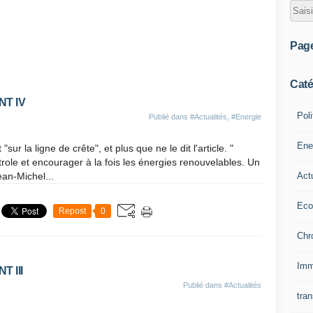
Pag
Caté
T IV
Poli
Publié dans
#Actualités
,
#Energie
Ene
sur la ligne de crête", et plus que ne le dit l'article. "
trole et encourager à la fois les énergies renouvelables. Un
Act
ean-Michel...
Eco
Repost
0
Chr
Imm
 III
Publié dans
#Actualités
tran