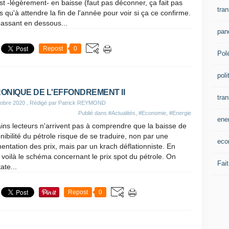
st -légèrement- en baisse (faut pas déconner, ça fait pas
tran
us qu'à attendre la fin de l'année pour voir si ça ce confirme.
passant en dessous...
pan
Repost
0
Pol
poli
ONIQUE DE L'EFFONDREMENT II
tra
obre 2020
, Rédigé par Patrick REYMOND
Publié dans
#Actualités
,
#Economie
,
#Energie
ene
ins lecteurs n'arrivent pas à comprendre que la baisse de
nibilité du pétrole risque de se traduire, non par une
eco
ntation des prix, mais par un krach déflationniste. En
, voilà le schéma concernant le prix spot du pétrole. On
Fait
ate...
Repost
0