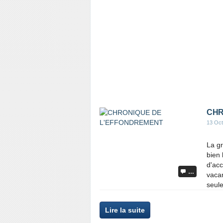
CHR
13 Oct
La g
bien
d'acc
…
vacan
seule
Lire la suite