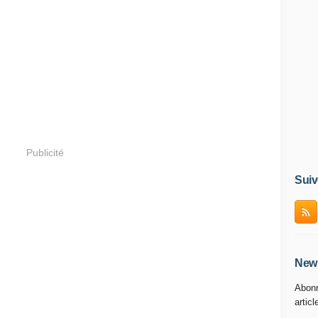
Publicité
Suiv
News
Abonn
articl