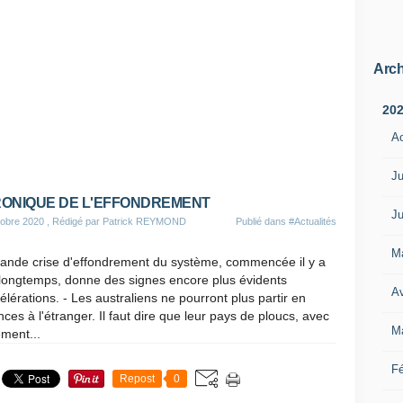
Arch
20
A
Ju
ONIQUE DE L'EFFONDREMENT
Ju
obre 2020
, Rédigé par Patrick REYMOND
Publié dans
#Actualités
M
rande crise d'effondrement du système, commencée il y a
 longtemps, donne des signes encore plus évidents
Av
élérations. - Les australiens ne pourront plus partir en
ces à l'étranger. Il faut dire que leur pays de ploucs, avec
M
ment...
Fé
Repost
0