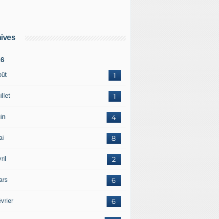
ives
26
oût
1
illet
1
in
4
ai
8
ril
2
ars
6
vrier
6