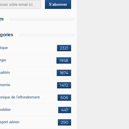
es
gories
tique
2321
rgie
1958
ualités
1874
nomie
1472
onique de l'effondrement
606
obilier
447
sport aérien
290