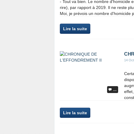
- Tout va bien. Le nombre d'homicide e
rire), par rapport à 2019. Il ne reste pl
Moi, je prévois un nombre d'homicide 
Lire la suite
CHR
14 Oct
Certa
dispo
augme
…
effet
const
Lire la suite