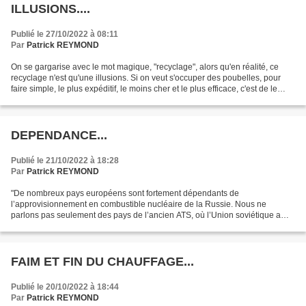
ILLUSIONS....
Publié le 27/10/2022 à 08:11
Par
Patrick REYMOND
On se gargarise avec le mot magique, "recyclage", alors qu'en réalité, ce
recyclage n'est qu'une illusions. Si on veut s'occuper des poubelles, pour
faire simple, le plus expéditif, le moins cher et le plus efficace, c'est de le
brûler. ça tombe bien,...
DEPENDANCE...
Publié le 21/10/2022 à 18:28
Par
Patrick REYMOND
"De nombreux pays européens sont fortement dépendants de
l’approvisionnement en combustible nucléaire de la Russie. Nous ne
parlons pas seulement des pays de l’ancien ATS, où l’Union soviétique a
construit des centrales nucléaires, mais aussi de la France...
FAIM ET FIN DU CHAUFFAGE...
Publié le 20/10/2022 à 18:44
Par
Patrick REYMOND