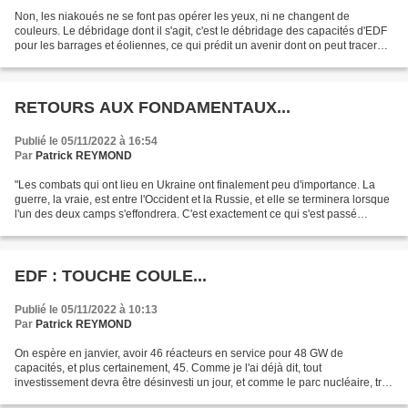
Non, les niakoués ne se font pas opérer les yeux, ni ne changent de
couleurs. Le débridage dont il s'agit, c'est le débridage des capacités d'EDF
pour les barrages et éoliennes, ce qui prédit un avenir dont on peut tracer
les nouvelles lignes. Les anti-éoliens...
RETOURS AUX FONDAMENTAUX...
Publié le 05/11/2022 à 16:54
Par
Patrick REYMOND
"Les combats qui ont lieu en Ukraine ont finalement peu d'importance. La
guerre, la vraie, est entre l'Occident et la Russie, et elle se terminera lorsque
l'un des deux camps s'effondrera. C'est exactement ce qui s'est passé
pendant la Première Guerre...
EDF : TOUCHE COULE...
Publié le 05/11/2022 à 10:13
Par
Patrick REYMOND
On espère en janvier, avoir 46 réacteurs en service pour 48 GW de
capacités, et plus certainement, 45. Comme je l'ai déjà dit, tout
investissement devra être désinvesti un jour, et comme le parc nucléaire, très
standardisé, a été construit dans un laps...