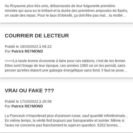
Au Royaume plus très unis, débarrassée de leur fulgurante première
ministre qui aura eu le brillant et la durée des premières ampoules de flashs,
on saute des repas. Pour le taux d'obésité, ça doit être pas mal... la moitié
des ménages, là-bas, saute...
COURRIER DE LECTEUR
Publié le 18/10/2022 à 08:22
Par
Patrick REYMOND
====La seule bonne économie à faire pour ces stations, c'est de les fermer.
Elles sont l'image de leur époque, ces années 1960 où on les pensât, sans
penser qu'elles étaient une gabegie énergétique sans fond. ll faut se poser
la question de savoir si...
VRAI OU FAKE ???
Publié le 17/10/2022 à 20:08
Par
Patrick REYMOND
La Franceuh n'importerait plus d'uranium russe, sauf quantité infinitésimale...
En même temps, la vérité finit toujours par transparaitre et suinter. Même si
l'aveu ne concerne pas franchement le sujet en question. 6262 tonnes
d'uranium importée en 2020....