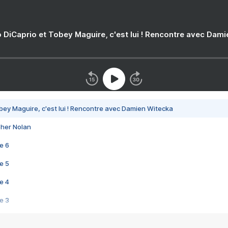
 DiCaprio et Tobey Maguire, c'est lui ! Rencontre avec Dam
bey Maguire, c'est lui ! Rencontre avec Damien Witecka
pher Nolan
e 6
e 5
e 4
e 3
s créatrices de la VF !