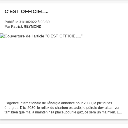
C'EST OFFICIEL...
Publié le 31/10/2022 à 08:39
Par
Patrick REYMOND
L'agence internationale de l'énergie annonce pour 2030, le pic toutes
énergies. D'ici 2030, le reflux du charbon est acté, le pétrole devrait arriver
tant bien que mal à maintenir sa place, pour le gaz, ce sera un maintien. La
seule ressource du système...