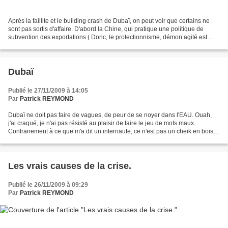
Après la faillite et le building crash de Dubaï, on peut voir que certains ne
sont pas sortis d'affaire. D'abord la Chine, qui pratique une politique de
subvention des exportations ( Donc, le protectionnisme, démon agité est
bien là. Tout le monde mise...
Dubaï
Publié le 27/11/2009 à 14:05
Par
Patrick REYMOND
Dubaï ne doit pas faire de vagues, de peur de se noyer dans l'EAU. Ouah,
j'ai craqué, je n'ai pas résisté au plaisir de faire le jeu de mots maux.
Contrairement à ce que m'a dit un internaute, ce n'est pas un cheik en bois,
c'est un cheik barré. La finance...
Les vrais causes de la crise.
Publié le 26/11/2009 à 09:29
Par
Patrick REYMOND