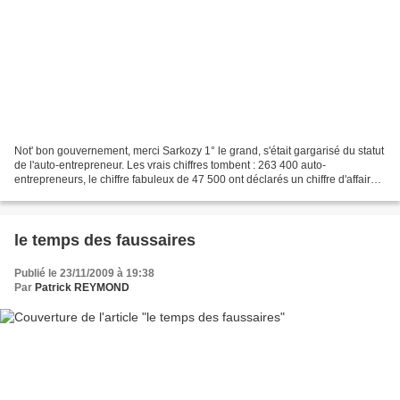
Not' bon gouvernement, merci Sarkozy 1° le grand, s'était gargarisé du statut
de l'auto-entrepreneur. Les vrais chiffres tombent : 263 400 auto-
entrepreneurs, le chiffre fabuleux de 47 500 ont déclarés un chiffre d'affaire.
18 %, donc, des concernés ont...
le temps des faussaires
Publié le 23/11/2009 à 19:38
Par
Patrick REYMOND