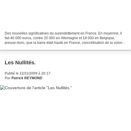
Des nouvelles significatives du surendettement en France. En moyenne, il
fait 40 000 euros, contre 20 000 en Allemagne et 18 000 en Belgique,
preuve donc, que la barre était haute en France, concrétisation de la volonté
politique de plafonner le nombre...
Les Nullités.
Publié le 22/11/2009 à 20:17
Par
Patrick REYMOND