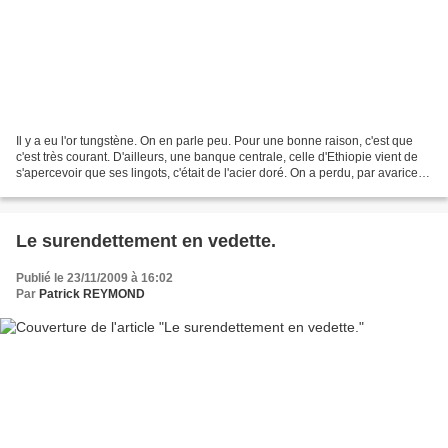
Il y a eu l'or tungstène. On en parle peu. Pour une bonne raison, c'est que
c'est très courant. D'ailleurs, une banque centrale, celle d'Ethiopie vient de
s'apercevoir que ses lingots, c'était de l'acier doré. On a perdu, par avarice,
les anciens réflexes....
Le surendettement en vedette.
Publié le 23/11/2009 à 16:02
Par
Patrick REYMOND