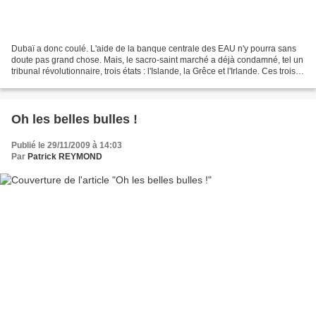
Dubaï a donc coulé. L'aide de la banque centrale des EAU n'y pourra sans
doute pas grand chose. Mais, le sacro-saint marché a déjà condamné, tel un
tribunal révolutionnaire, trois états : l'Islande, la Grêce et l'Irlande. Ces trois
pays vont donc faire...
Oh les belles bulles !
Publié le 29/11/2009 à 14:03
Par
Patrick REYMOND