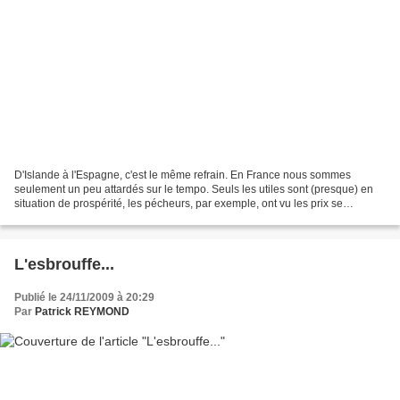
D'Islande à l'Espagne, c'est le même refrain. En France nous sommes
seulement un peu attardés sur le tempo. Seuls les utiles sont (presque) en
situation de prospérité, les pécheurs, par exemple, ont vu les prix se
multiplier par deux, et pendant ce temps...
L'esbrouffe...
Publié le 24/11/2009 à 20:29
Par
Patrick REYMOND