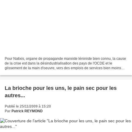
Pour Natixis, organe de propagande marxiste léniniste bien connu, la cause
de la crise est dans la désindustrialisation des pays de l'OCDE et le
glissement de la main d'oeuvre, vers des emplois de services bien moins
rémunérés. "Du point de vue de l'employeur,...
La brioche pour les uns, le pain sec pour les
autres...
Publié le 25/11/2009 à 15:20
Par
Patrick REYMOND