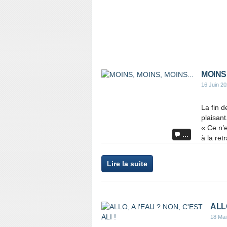
MOINS,
16 Juin 2
La fin d
plaisant
« Ce n’e
…
à la ret
Lire la suite
ALLO
18 Mai