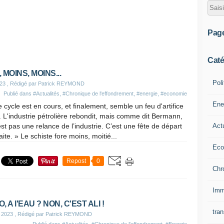
Pag
Caté
 MOINS, MOINS...
Poli
023
, Rédigé par Patrick REYMOND
Publié dans
#Actualités
,
#Chronique de l'effondrement
,
#energie
,
#economie
Ene
e cycle est en cours, et finalement, semble un feu d'artifice
. L'industrie pétrolière rebondit, mais comme dit Bermann,
Act
st pas une relance de l’industrie. C’est une fête de départ
raite. » Le schiste fore moins, moitié...
Eco
Repost
0
Chr
Imm
, A l'EAU ? NON, C'EST ALI !
tran
 2023
, Rédigé par Patrick REYMOND