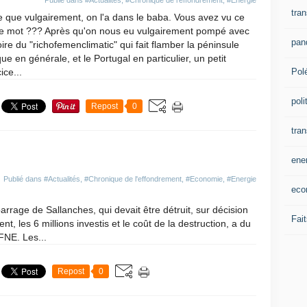
Publié dans
#Actualités
,
#Chronique de l'effondrement
,
#Energie
tran
 que vulgairement, on l'a dans le baba. Vous avez vu ce
de mot ??? Après qu'on nous eu vulgairement pompé avec
pan
toire du "richofemenclimatic" qui fait flamber la péninsule
que en générale, et le Portugal en particulier, un petit
Pol
ice...
poli
Repost
0
tra
ene
Publié dans
#Actualités
,
#Chronique de l'effondrement
,
#Economie
,
#Energie
eco
arrage de Sallanches, qui devait être détruit, sur décision
Fait
nt, les 6 millions investis et le coût de la destruction, a du
FNE. Les...
Repost
0