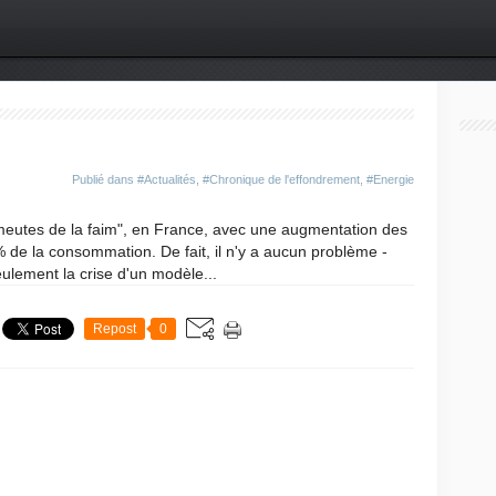
Publié dans
#Actualités
,
#Chronique de l'effondrement
,
#Energie
eutes de la faim", en France, avec une augmentation des
% de la consommation. De fait, il n'y a aucun problème -
ulement la crise d'un modèle...
Repost
0