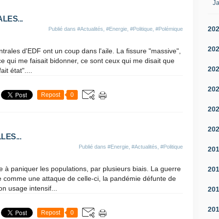
Ja
LES...
20
Publié dans
#Actualités
,
#Energie
,
#Politique
,
#Polémique
20
ntrales d'EDF ont un coup dans l'aile. La fissure "massive",
, ce qui me faisait bidonner, ce sont ceux qui me disait que
20
it état"....
20
Repost
0
20
20
ES...
Publié dans
#Energie
,
#Actualités
,
#Politique
20
he à paniquer les populations, par plusieurs biais. La guerre
20
ée comme une attaque de celle-ci, la pandémie défunte de
on usage intensif...
20
20
Repost
0