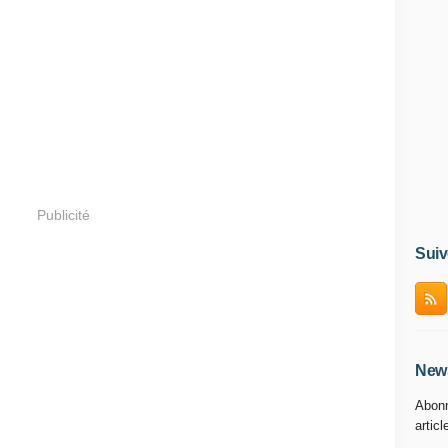
Publicité
Suiv
News
Abonn
articl