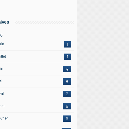
ives
26
oût
1
illet
1
in
4
ai
8
ril
2
ars
6
vrier
6