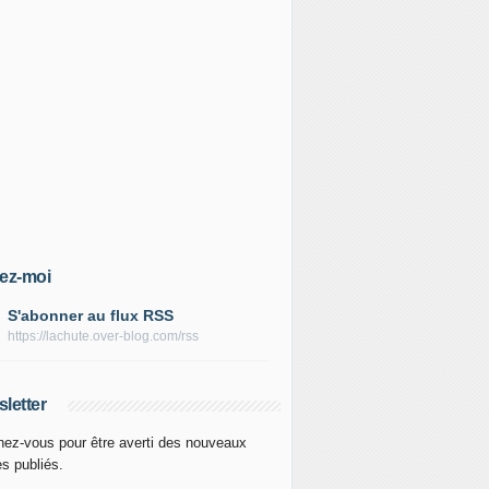
ez-moi
S'abonner au flux RSS
https://lachute.over-blog.com/rss
letter
ez-vous pour être averti des nouveaux
es publiés.