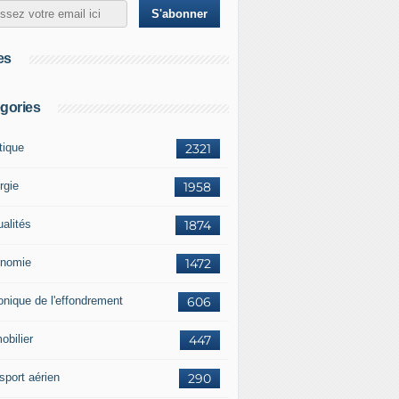
es
gories
tique
2321
rgie
1958
ualités
1874
nomie
1472
onique de l'effondrement
606
obilier
447
sport aérien
290