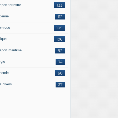
sport terrestre
133
démie
112
émique
109
tique
106
nsport maritime
92
rgie
74
nomie
60
s divers
37