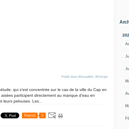
Arch
20
A
Ju
Ju
Publié dans
#Actualités
,
#Energie
M
'étude, qui s'est concentrée sur le cas de la ville du Cap en
Av
s aisées participent directement au manque d'eau en
t leurs pelouses. Les...
M
Repost
0
Fé