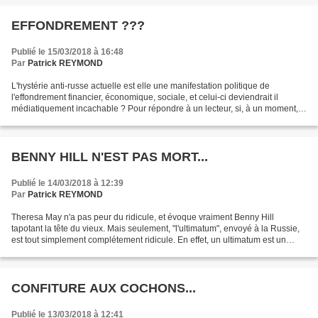
EFFONDREMENT ???
Publié le 15/03/2018 à 16:48
Par
Patrick REYMOND
L'hystérie anti-russe actuelle est elle une manifestation politique de
l'effondrement financier, économique, sociale, et celui-ci deviendrait il
médiatiquement incachable ? Pour répondre à un lecteur, si, à un moment,
le processus peut tellement s'accélérer...
BENNY HILL N'EST PAS MORT...
Publié le 14/03/2018 à 12:39
Par
Patrick REYMOND
Theresa May n'a pas peur du ridicule, et évoque vraiment Benny Hill
tapotant la tête du vieux. Mais seulement, "l'ultimatum", envoyé à la Russie,
est tout simplement complétement ridicule. En effet, un ultimatum est un
préalable à une déclaration de guerre....
CONFITURE AUX COCHONS...
Publié le 13/03/2018 à 12:41