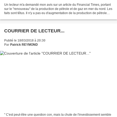
Un lecteur m'a demandé mon avis sur un article du Financial Times, portant
sur le "renouveau" de la production de pétrole et de gaz en mer du nord. Les
faits sont têtus. Il n'y a pas eu d'augmentation de la production de pétrole
hors USA, malgré le déluge...
COURRIER DE LECTEUR...
Publié le 18/03/2018 à 20:30
Par
Patrick REYMOND
" C'est peut-être une question con, mais la chute de l'investissement semble