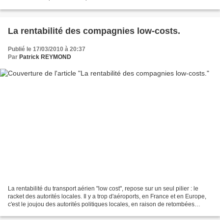
Japan Airlines. C'est...
La rentabilité des compagnies low-costs.
Publié le 17/03/2010 à 20:37
Par
Patrick REYMOND
La rentabilité du transport aérien "low cost", repose sur un seul pilier : le
racket des autorités locales. Il y a trop d'aéroports, en France et en Europe,
c'est le joujou des autorités politiques locales, en raison de retombées
économiques supposées....