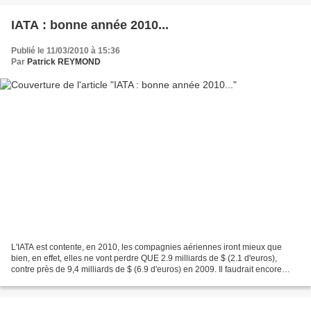
IATA : bonne année 2010...
Publié le 11/03/2010 à 15:36
Par
Patrick REYMOND
L'IATA est contente, en 2010, les compagnies aériennes iront mieux que
bien, en effet, elles ne vont perdre QUE 2.9 milliards de $ (2.1 d'euros),
contre près de 9,4 milliards de $ (6.9 d'euros) en 2009. Il faudrait encore
deux ou trois ans au secteur...