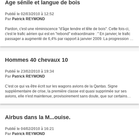
Age sénile et langue de bois
Publié le 02/03/2010 à 12:52
Par
Patrick REYMOND
Pardon, c'est une réminiscence "d'âge tendre et tête de bois". Cette fois-ci,
c'est le trafic aérien qui est en "rebond" extraordinaire : " En janvier, le trafic
passager a augmenté de 6,4% par rapport à janvier 2009. La progression du
fret est plus spectaculaire...
Hommes 40 chevaux 10
Publié le 23/02/2010 à 19:34
Par
Patrick REYMOND
C'est ce qui va être écrit sur les wagons avions de la Qantas. Signe
supplémentaire de crise, la première classe est quasi supprimée sur ses
avions, elle n'est maintenue, provisoirement sans doute, que sur certains
vols. Pour une simple raison : ils ne...
Airbus dans la M...ouise.
Publié le 04/02/2010 à 16:21
Par
Patrick REYMOND