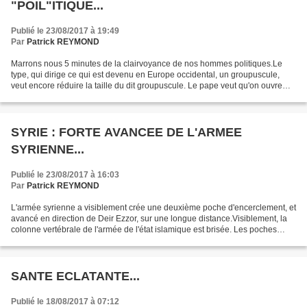
"POIL"ITIQUE...
Publié le 23/08/2017 à 19:49
Par
Patrick REYMOND
Marrons nous 5 minutes de la clairvoyance de nos hommes politiques.Le
type, qui dirige ce qui est devenu en Europe occidental, un groupuscule,
veut encore réduire la taille du dit groupuscule. Le pape veut qu'on ouvre
toutes grandes les portes aux migrants....
SYRIE : FORTE AVANCEE DE L'ARMEE
SYRIENNE...
Publié le 23/08/2017 à 16:03
Par
Patrick REYMOND
L'armée syrienne a visiblement crée une deuxième poche d'encerclement, et
avancé en direction de Deir Ezzor, sur une longue distance.Visiblement, la
colonne vertébrale de l'armée de l'état islamique est brisée. Les poches
laissées en arrière sont destinées...
SANTE ECLATANTE...
Publié le 18/08/2017 à 07:12