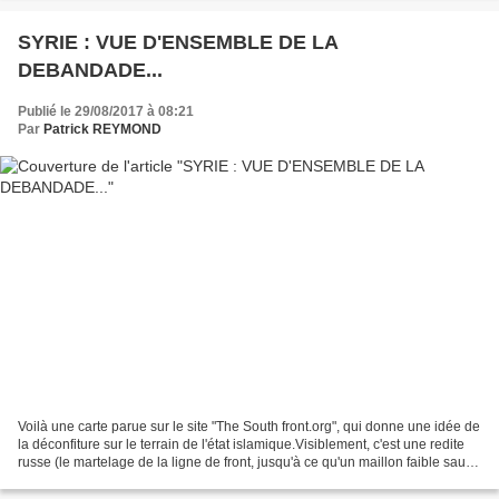
SYRIE : VUE D'ENSEMBLE DE LA
DEBANDADE...
Publié le 29/08/2017 à 08:21
Par
Patrick REYMOND
Voilà une carte parue sur le site "The South front.org", qui donne une idée de
la déconfiture sur le terrain de l'état islamique.Visiblement, c'est une redite
russe (le martelage de la ligne de front, jusqu'à ce qu'un maillon faible saute,
et quand la...