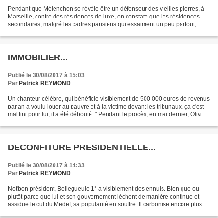
Pendant que Mélenchon se révèle être un défenseur des vieilles pierres, à
Marseille, contre des résidences de luxe, on constate que les résidences
secondaires, malgré les cadres parisiens qui essaiment un peu partout,
notamment à Bordeaux, voient leurs...
IMMOBILIER...
Publié le 30/08/2017 à 15:03
Par
Patrick REYMOND
Un chanteur célèbre, qui bénéficie visiblement de 500 000 euros de revenus
par an a voulu jouer au pauvre et à la victime devant les tribunaux. ça c'est
mal fini pour lui, il a été débouté. " Pendant le procès, en mai dernier, Olivier
Géron avait déjà...
DECONFITURE PRESIDENTIELLE...
Publié le 30/08/2017 à 14:33
Par
Patrick REYMOND
Not'bon président, Bellegueule 1° a visiblement des ennuis. Bien que ou
plutôt parce que lui et son gouvernement lèchent de manière continue et
assidue le cul du Medef, sa popularité en souffre. Il carbonise encore plus
vite que les présidents précédents,...