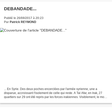
DEBANDADE...
Publié le 26/08/2017 à 20:23
Par
Patrick REYMOND
... En Syrie. Des deux poches encerclées par l'armée syrienne, une a
disparue, accroissant l'isolement de celle qui reste. A Tal Afar, en Irak, 27
quartiers sur 29 ont été repris par les forces irakiennes. Visiblement, le moral
des troupes de l'EI s'effondre,...