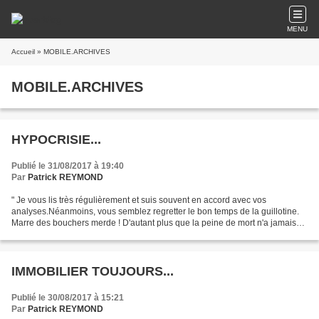
MENU
Accueil
» MOBILE.ARCHIVES
MOBILE.ARCHIVES
HYPOCRISIE...
Publié le 31/08/2017 à 19:40
Par
Patrick REYMOND
" Je vous lis très régulièrement et suis souvent en accord avec vos
analyses.Néanmoins, vous semblez regretter le bon temps de la guillotine.
Marre des bouchers merde ! D'autant plus que la peine de mort n'a jamais
fait reculer le crime... " 1) Si, l'affirmation...
IMMOBILIER TOUJOURS...
Publié le 30/08/2017 à 15:21
Par
Patrick REYMOND