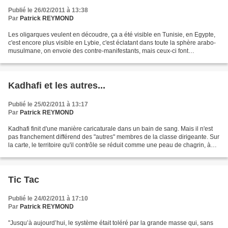
Publié le 26/02/2011 à 13:38
Par
Patrick REYMOND
Les oligarques veulent en découdre, ça a été visible en Tunisie, en Egypte,
c'est encore plus visible en Lybie, c'est éclatant dans toute la sphère arabo-
musulmane, on envoie des contre-manifestants, mais ceux-ci font
rapidement long feu, et ce qui différencie...
Kadhafi et les autres...
Publié le 25/02/2011 à 13:17
Par
Patrick REYMOND
Kadhafi finit d'une manière caricaturale dans un bain de sang. Mais il n'est
pas franchement différend des "autres" membres de la classe dirigeante. Sur
la carte, le territoire qu'il contrôle se réduit comme une peau de chagrin, à
quelques villes du désert...
Tic Tac
Publié le 24/02/2011 à 17:10
Par
Patrick REYMOND
"Jusqu’à aujourd’hui, le système était toléré par la grande masse qui, sans