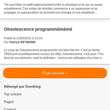
"On peut faire un petit rapprochement entre la physique et se qui se passe
actuellement. Ces ondes de révoltes commence a se superposer et se
propager, la superposition lui donnant une énergie et une amplitude
croissante. Se qui veux dire que le rayon...
Obsolescence programmémémé
Publié le 21/02/2011 à 13:24
Par
Patrick REYMOND
Le coup de l'obsolescence programmée m'a bien fait rire. C'est un terme
TRES poli et politiquement correct. En effet, l'obsolescence, c'est quoi ? Du
fond de ma mémoire, voilà la définition : c'est la non utilisation d'un bien en
parfait état de marche...
Page suivante >
Hébergé par Overblog
Top articles
Pages
Contact