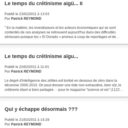
Le temps du crétinisme aigü... II
Publié le 23/02/2011 à 13:03
Par
Patrick REYMOND
" En la matière, les investisseurs et les acteurs économiques qui se sont
contentés de ces analyses se retrouvent aujourd'hui dans des difficultés
sérieuses puisque les « El Dorado » promus à coup de reportages et de
commentaires « éclairés » se sont...
Le temps du crétinisme aïgu...
Publié le 22/02/2011 à 11:01
Par
Patrick REYMOND
Le degré d'intelligence des zélites est tombé en dessous de zéro dans la
décennie 2000-2010. On peut dresser une liste non-exhaustive, bien sûr, la
crétinerie étant si bien partagée : - pour le magazine "science et vie" (1122
de mars 2011), "la Chine...
Qui y échappe désormais ???
Publié le 21/02/2011 à 14:28
Par
Patrick REYMOND