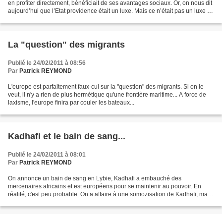
en profiter directement, bénéficiait de ses avantages sociaux. Or, on nous dit
aujourd’hui que l’Etat providence était un luxe. Mais ce n’était pas un luxe !
C’était justement...
La "question" des migrants
Publié le 24/02/2011 à 08:56
Par
Patrick REYMOND
L'europe est parfaitement faux-cul sur la "question" des migrants. Si on le
veut, il n'y a rien de plus hermétique qu'une frontière maritime... A force de
laxisme, l'europe finira par couler les bateaux...
Kadhafi et le bain de sang...
Publié le 24/02/2011 à 08:01
Par
Patrick REYMOND
On annonce un bain de sang en Lybie, Kadhafi a embauché des
mercenaires africains et est européens pour se maintenir au pouvoir. En
réalité, c'est peu probable. On a affaire à une somozisation de Kadhafi, mais
pour jouer Adolf Hitler dans son bunker,...