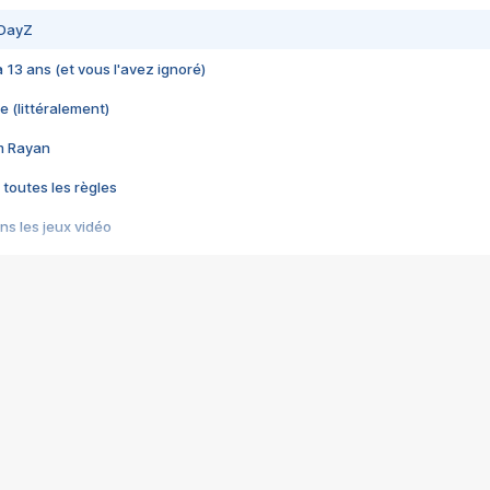
 DayZ
 a 13 ans (et vous l'avez ignoré)
e (littéralement)
im Rayan
 toutes les règles
s les jeux vidéo
us choquant de Rockstar ? - Le scandale BULLY
e plus moche de Steam
du RÊVE tourne au CAUCHEMAR
pendant 8 heures
it… à tort
umiliés par un jeu vidéo