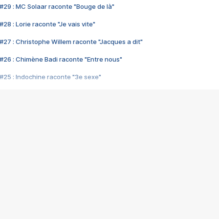
#29 : MC Solaar raconte "Bouge de là"
28 : Lorie raconte "Je vais vite"
#27 : Christophe Willem raconte "Jacques a dit"
#26 : Chimène Badi raconte "Entre nous"
#25 : Indochine raconte "3e sexe"
#24 : Zaho raconte "C'est chelou"
#23 : Patrick Bruel raconte "Au café des délices"
#22 : Kyo raconte "Le chemin"
#21 : Nolwenn Leroy raconte "Cassé"
#20 : Patrick Hernandez raconte "Born to be alive"
#19 : Lorie raconte "Près de moi"
#18 : Michael Jones raconte "A nos actes manqués" (avec Jean-Jacque
#17 : Khaled raconte "Aïcha"