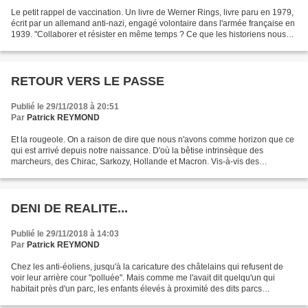
Le petit rappel de vaccination. Un livre de Werner Rings, livre paru en 1979,
écrit par un allemand anti-nazi, engagé volontaire dans l'armée française en
1939. "Collaborer et résister en même temps ? Ce que les historiens nous
ont présentés comme impossible,...
RETOUR VERS LE PASSE
Publié le 29/11/2018 à 20:51
Par
Patrick REYMOND
Et la rougeole. On a raison de dire que nous n'avons comme horizon que ce
qui est arrivé depuis notre naissance. D'où la bêtise intrinsèque des
marcheurs, des Chirac, Sarkozy, Hollande et Macron. Vis-à-vis des
maladies, nous avons la même attitude. On...
DENI DE REALITE...
Publié le 29/11/2018 à 14:03
Par
Patrick REYMOND
Chez les anti-éoliens, jusqu'à la caricature des châtelains qui refusent de
voir leur arrière cour "polluée". Mais comme me l'avait dit quelqu'un qui
habitait près d'un parc, les enfants élevés à proximité des dits parcs
constitueront à l'âge adulte des...