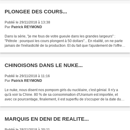
PLONGEE DES COURS...
Publié le 29/11/2018 à 13:38
Par
Patrick REYMOND
Dans la série, "je me fous de votre gueule dans les grandes largeurs" :
"Pétrole : pourquoi les cours plongent à 50 dollars"... En réalité, on ne parle
jamais de l'inélasticité de la production. Et du fait que l'ajustement de l'offre
et de la demande...
CHINOISONS DANS LE NUKE...
Publié le 29/11/2018 à 11:16
Par
Patrick REYMOND
Le nuke, nous disent nos pompom girls du nucléaire, c'est génial. Il n'y a
qu'à voir la Chine. 80 % de sa consommation d'Uranium est importée, et
avec ce pourcentage, finalement, il est superflu de s'occuper de la date du
pic uranifère chinois. Comme...
MARQUIS EN DENI DE REALITE...
Publié le 28/11/2018 à 20:11