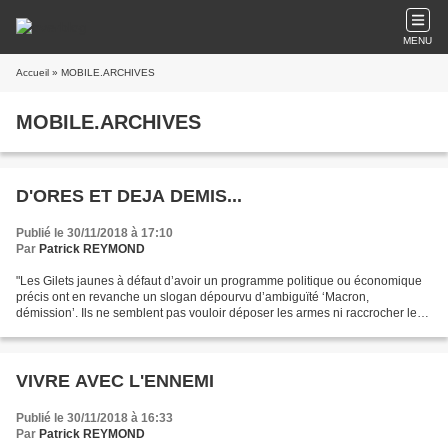
MENU
Accueil
» MOBILE.ARCHIVES
MOBILE.ARCHIVES
D'ORES ET DEJA DEMIS...
Publié le 30/11/2018 à 17:10
Par
Patrick REYMOND
"Les Gilets jaunes à défaut d’avoir un programme politique ou économique
précis ont en revanche un slogan dépourvu d’ambiguïté ‘Macron,
démission’. Ils ne semblent pas vouloir déposer les armes ni raccrocher leur
gilet. Le cynisme du personnel mis au...
VIVRE AVEC L'ENNEMI
Publié le 30/11/2018 à 16:33
Par
Patrick REYMOND