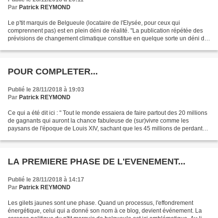
Par
Patrick REYMOND
Le p'tit marquis de Belgueule (locataire de l'Elysée, pour ceux qui
comprennent pas) est en plein déni de réalité. "La publication répétée des
prévisions de changement climatique constitue en quelque sorte un déni de
la possibilité que nous soyons confrontés...
POUR COMPLETER...
Publié le 28/11/2018 à 19:03
Par
Patrick REYMOND
Ce qui a été dit ici : " Tout le monde essaiera de faire partout des 20 millions
de gagnants qui auront la chance fabuleuse de (sur)vivre comme les
paysans de l'époque de Louis XIV, sachant que les 45 millions de perdants,
eux, vont mourir. Ça risque...
LA PREMIERE PHASE DE L'EVENEMENT...
Publié le 28/11/2018 à 14:17
Par
Patrick REYMOND
Les gilets jaunes sont une phase. Quand un processus, l'effondrement
énergétique, celui qui a donné son nom à ce blog, devient événement. La