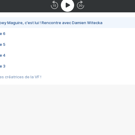
bey Maguire, c'est lui ! Rencontre avec Damien Witecka
e 6
e 5
e 4
e 3
s créatrices de la VF !
e 2
e 1
e Mektoub My Love arrive enfin ! Rencontre avec Shaïn Boumedine et Sal
i : après Toni en famille
elle réalise le bouleversant Dites lui que je l'aime