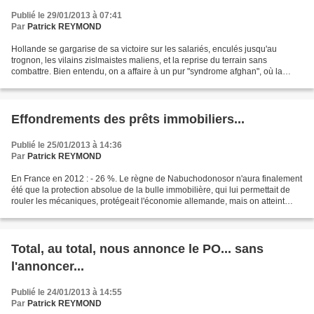
Publié le 29/01/2013 à 07:41
Par
Patrick REYMOND
Hollande se gargarise de sa victoire sur les salariés, enculés jusqu'au
trognon, les vilains zislmaistes maliens, et la reprise du terrain sans
combattre. Bien entendu, on a affaire à un pur "syndrome afghan", où la
reconquête est facile, mais après auront...
Effondrements des prêts immobiliers...
Publié le 25/01/2013 à 14:36
Par
Patrick REYMOND
En France en 2012 : - 26 %. Le règne de Nabuchodonosor n'aura finalement
été que la protection absolue de la bulle immobilière, qui lui permettait de
rouler les mécaniques, protégeait l'économie allemande, mais on atteint
désormais l'écoeurement et l'overdose...
Total, au total, nous annonce le PO... sans
l'annoncer...
Publié le 24/01/2013 à 14:55
Par
Patrick REYMOND