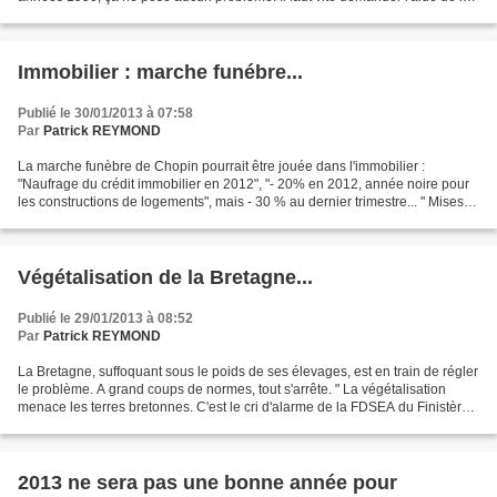
Corée du Nord, de l'Iran, etc (pour...
Immobilier : marche funébre...
Publié le 30/01/2013 à 07:58
Par
Patrick REYMOND
La marche funèbre de Chopin pourrait être jouée dans l'immobilier :
"Naufrage du crédit immobilier en 2012", "- 20% en 2012, année noire pour
les constructions de logements", mais - 30 % au dernier trimestre... " Mises
en chantier : la construction s'est...
Végétalisation de la Bretagne...
Publié le 29/01/2013 à 08:52
Par
Patrick REYMOND
La Bretagne, suffoquant sous le poids de ses élevages, est en train de régler
le problème. A grand coups de normes, tout s'arrête. " La végétalisation
menace les terres bretonnes. C'est le cri d'alarme de la FDSEA du Finistère
qui constate le découragement...
2013 ne sera pas une bonne année pour