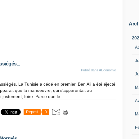
Arch
20
A
Ju
ssiégés...
Publié dans
#Economie
Ju
siégés. La Tunisie a cédé en premier, Ben Ali a été éjecté
M
apparait que la manoeuvre, qui s'apparentait au
justement, foire. Parce que le...
Av
Repost
0
M
Fé
éformés...