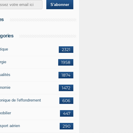
es
gories
tique
2321
rgie
1958
ualités
1874
nomie
1472
onique de l'effondrement
606
obilier
447
sport aérien
290