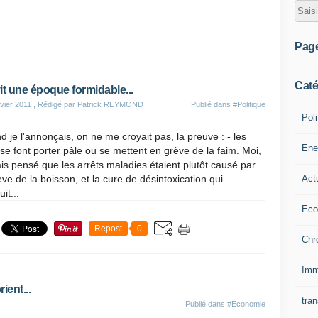
Pag
Caté
it une époque formidable...
vier 2011
, Rédigé par Patrick REYMOND
Publié dans
#Politique
Poli
 je l'annonçais, on ne me croyait pas, la preuve : - les
Ene
e font porter pâle ou se mettent en grève de la faim. Moi,
ais pensé que les arrêts maladies étaient plutôt causé par
Act
ève de la boisson, et la cure de désintoxication qui
it...
Eco
Repost
0
Chr
Imm
ient...
tran
Publié dans
#Economie