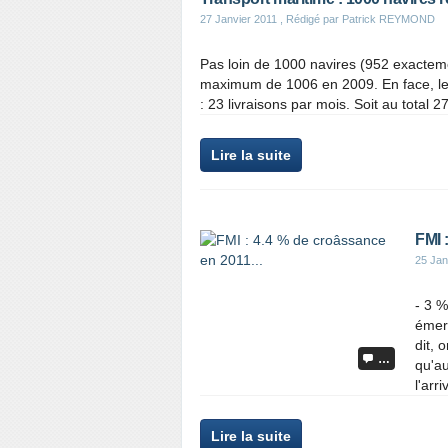
27 Janvier 2011
, Rédigé par Patrick REYMOND
Pas loin de 1000 navires (952 exactem
maximum de 1006 en 2009. En face, les
: 23 livraisons par mois. Soit au total 
Lire la suite
FMI 
25 Jan
- 3 %
émerg
dit, 
…
qu'au
l'arri
Lire la suite