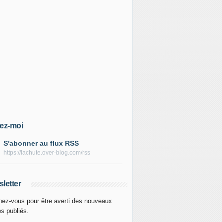
ez-moi
S'abonner au flux RSS
https://lachute.over-blog.com/rss
letter
ez-vous pour être averti des nouveaux
es publiés.