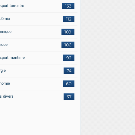
sport terrestre
133
démie
112
émique
109
tique
106
nsport maritime
92
rgie
74
nomie
60
s divers
37