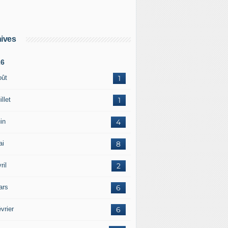
ives
26
oût
1
illet
1
in
4
ai
8
ril
2
ars
6
vrier
6