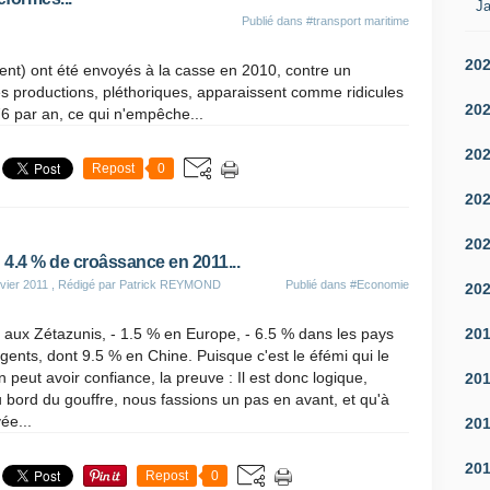
Ja
Publié dans
#transport maritime
20
ent) ont été envoyés à la casse en 2010, contre un
 productions, pléthoriques, apparaissent comme ridicules
20
276 par an, ce qui n'empêche...
20
Repost
0
20
20
: 4.4 % de croâssance en 2011...
vier 2011
, Rédigé par Patrick REYMOND
Publié dans
#Economie
20
20
 aux Zétazunis, - 1.5 % en Europe, - 6.5 % dans les pays
ents, dont 9.5 % en Chine. Puisque c'est le éfémi qui le
on peut avoir confiance, la preuve : Il est donc logique,
20
 bord du gouffre, nous fassions un pas en avant, et qu'à
vée...
20
20
Repost
0