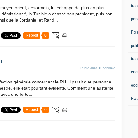
tran
moyen orient, désormais, lui échappe de plus en plus.
 démissionné, la Tunisie a chassé son président, puis son
pan
si que la Jordanie, et Rand...
Pol
Repost
0
poli
tra
!
Publié dans
#Economie
ene
péfaction générale concernant le RU. Il parait que personne
eco
imestre, elle était pourtant évidente. Comment une austérité
avec une forte...
Fait
Repost
0