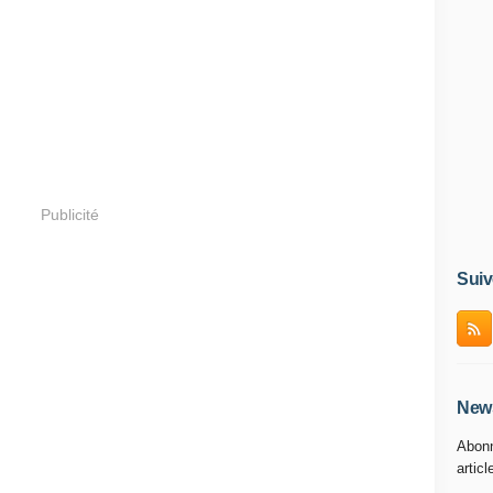
Publicité
Suiv
News
Abonn
articl