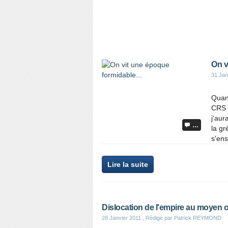
On v
31 Jan
Quand
CRS s
j'aur
…
la gr
s'ensu
Lire la suite
Dislocation de l'empire au moyen or
28 Janvier 2011
, Rédigé par Patrick REYMOND