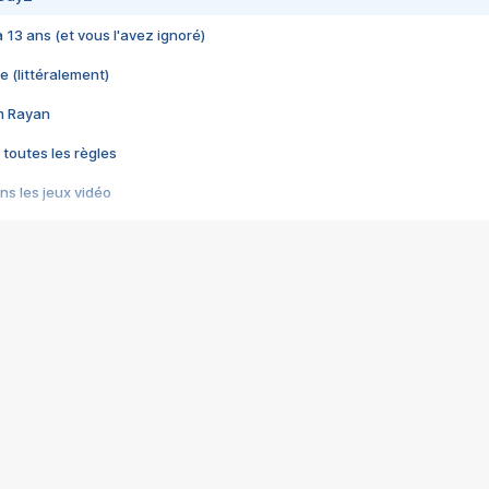
 a 13 ans (et vous l'avez ignoré)
e (littéralement)
im Rayan
 toutes les règles
s les jeux vidéo
us choquant de Rockstar ? - Le scandale BULLY
e plus moche de Steam
du RÊVE tourne au CAUCHEMAR
pendant 8 heures
it… à tort
umiliés par un jeu vidéo
ire - Final Fantasy 8