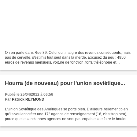
On en parle dans Rue 89. Celui qui, malgré des revenus conséquents, mais
pas de cervelle, s'est mis tout seul dans la merde. Excusez du peu : 4950
euros de revenus mensuels, voiture de fonction, forfait téléphone et
téléphone fournit par l'employeur......
Hourra (de nouveau) pour l'union soviétique...
Publié le 25/04/2012 à 06:56
Par
Patrick REYMOND
L'Union Soviétique des Amériques se porte bien. D'ailleurs, tellement bien
qu'ils veulent créer une 17° agence de renseignement (16, c'est trop peu),
parce que les anciennes agences ne sont pas capables de faire le boulot
qu'on veut leur confier. La preuve,...