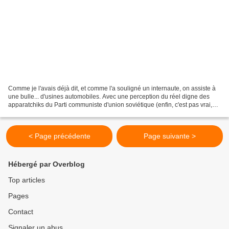
Comme je l'avais déjà dit, et comme l'a souligné un internaute, on assiste à
une bulle... d'usines automobiles. Avec une perception du réel digne des
apparatchiks du Parti communiste d'union soviétique (enfin, c'est pas vrai,
eux connaissaient la vérité,...
< Page précédente
Page suivante >
Hébergé par Overblog
Top articles
Pages
Contact
Signaler un abus