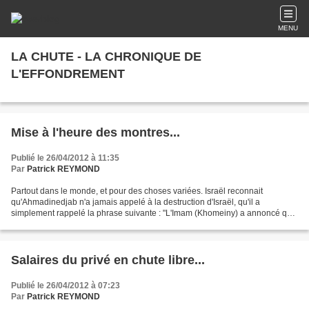
MENU
LA CHUTE - LA CHRONIQUE DE
L'EFFONDREMENT
Mise à l'heure des montres...
Publié le 26/04/2012 à 11:35
Par
Patrick REYMOND
Partout dans le monde, et pour des choses variées. Israël reconnait
qu'Ahmadinedjab n'a jamais appelé à la destruction d'Israël, qu'il a
simplement rappelé la phrase suivante : "L'Imam (Khomeiny) a annoncé que
le régime occupant Jérusalem devait disparaître...
Salaires du privé en chute libre...
Publié le 26/04/2012 à 07:23
Par
Patrick REYMOND