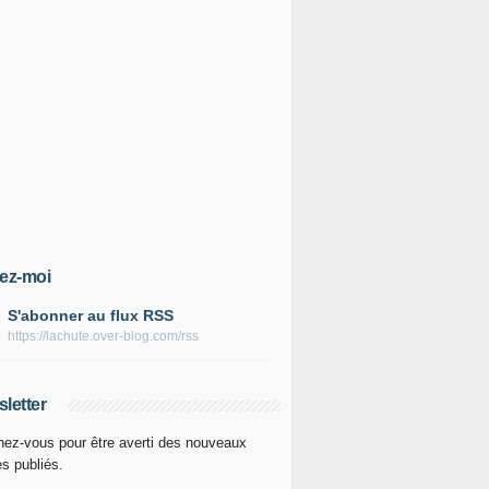
ez-moi
S'abonner au flux RSS
https://lachute.over-blog.com/rss
letter
ez-vous pour être averti des nouveaux
es publiés.