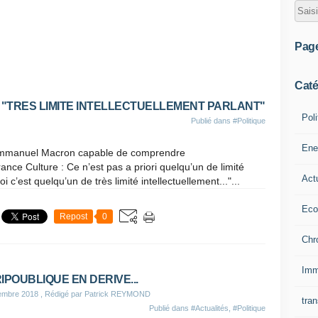
Pag
Caté
 "TRES LIMITE INTELLECTUELLEMENT PARLANT"
Poli
Publié dans
#Politique
Ene
 Emmanuel Macron capable de comprendre
rance Culture : Ce n’est pas a priori quelqu’un de limité
Act
oi c’est quelqu’un de très limité intellectuellement..."...
Eco
Repost
0
Chr
Imm
RIPOUBLIQUE EN DERIVE...
embre 2018
, Rédigé par Patrick REYMOND
tran
Publié dans
#Actualités
,
#Politique