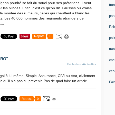
gnon poudré se fait du souci pour ses prétoriens. Il veut
tran
ser les blindés. Enfin, c'est ce qu'on dit. Fausses ou vraies
 la montée des rumeurs, celles qui chauffent à blanc les
pan
its. Les 40 000 hommes des régiments étrangers de
...
Pol
Repost
0
poli
tra
ARO"
ene
Publié dans
#Actualités
eco
égal à lui même. Simple. Assurance, CIVI ou état, civilement
 qu'il n'a pas su prévenir. Pas de quoi faire un article.
Fait
Repost
0