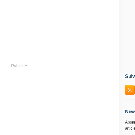
Publicité
Suiv
News
Abonn
articl