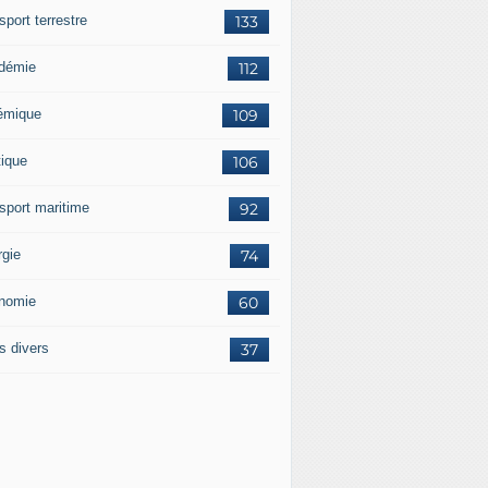
sport terrestre
133
démie
112
émique
109
tique
106
nsport maritime
92
rgie
74
nomie
60
s divers
37