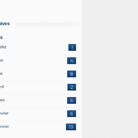
ives
26
illet
1
in
4
ai
8
ril
2
ars
6
vrier
6
nvier
13