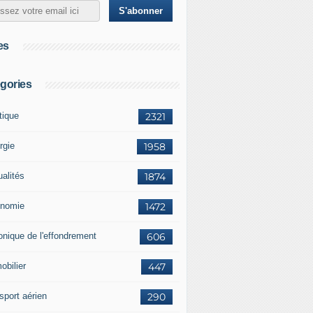
es
gories
tique
2321
rgie
1958
ualités
1874
nomie
1472
onique de l'effondrement
606
obilier
447
sport aérien
290