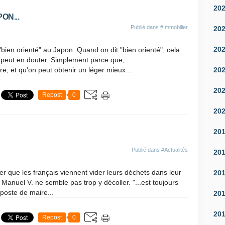
20
ON...
Publié dans
#Immobilier
20
20
t "bien orienté" au Japon. Quand on dit "bien orienté", cela
n peut en douter. Simplement parce que,
20
, et qu'on peut obtenir un léger mieux...
20
Repost
0
20
20
Publié dans
#Actualités
20
ier que les français viennent vider leurs déchets dans leur
20
n Manuel V. ne semble pas trop y décoller. "...est toujours
poste de maire...
20
20
Repost
0