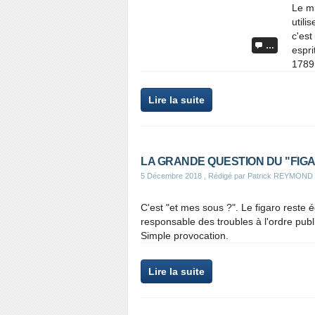
Le mi
utili
c'est
…
espr
1789.
Lire la suite
LA GRANDE QUESTION DU "FIG
5 Décembre 2018
, Rédigé par Patrick REYMOND
C'est "et mes sous ?". Le figaro reste 
responsable des troubles à l'ordre public
Simple provocation.
Lire la suite