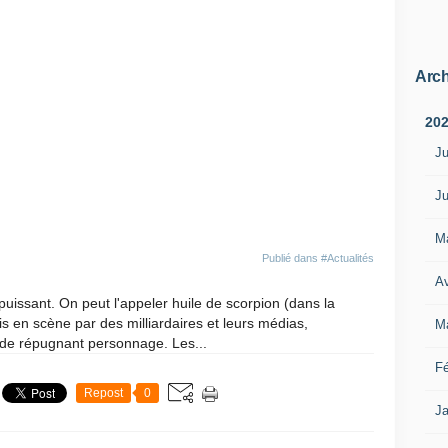
Arch
20
Ju
Ju
M
Publié dans
#Actualités
Av
 puissant. On peut l'appeler huile de scorpion (dans la
s en scène par des milliardaires et leurs médias,
M
n de répugnant personnage. Les...
Fé
Repost
0
Ja