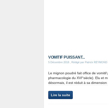
VOMITIF PUISSANT...
5 Décembre 2018
, Rédigé par Patrick REYMOND
Le mignon poudré fait office de vomitif
pharmacologie du XVI°siècle). Elu et mi
désormais, il est réduit à sa dimensio
Lire la suite