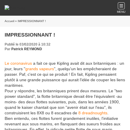
MENU
Accueil
» IMPRESSIONNANT !
IMPRESSIONNANT !
Publié le 03/02/2020 à 10:32
Par
Patrick REYMOND
Le coronavirus
a fait ce que Kipling avait dit aux britanniques : un
jour, leurs "
grands vapeurs
", quelqu'un les empêcheraient de
passer. Paf, c'est ce qui se produit ! En fait, Kipling pensaient
plutôt à une grande puissance qui aurait l'idée de couper les liens
maritimes.
Pour y répondre, les britanniques prirent deux mesures. Le "two
power standard", la flotte britannique devait être l'équivalent -au
moins- des deux flottes suivantes, puis, dans les années 1900,
quand le kaiser chantait que son "avenir était sur l'eau", ils
construisirent les 8X8 ou 8 escadres de
8 dreadnoughts
.
Bien entendu, ces flottes furent grandement inutiles, l'initiative
revenant aux sous marins, en flanquant des sueurs froides aux
britanniques. En effet, la ridicule petite flotte de sous marin