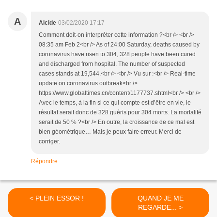
A
Alcide
03/02/2020 17:17
Comment doit-on interpréter cette information ?<br /> <br />
08:35 am Feb 2<br /> As of 24:00 Saturday, deaths caused by
coronavirus have risen to 304, 328 people have been cured
and discharged from hospital. The number of suspected
cases stands at 19,544.<br /> <br /> Vu sur :<br /> Real-time
update on coronavirus outbreak<br />
https://www.globaltimes.cn/content/1177737.shtml<br /> <br />
Avec le temps, à la fin si ce qui compte est d’être en vie, le
résultat serait donc de 328 guéris pour 304 morts. La mortalité
serait de 50 % ?<br /> En outre, la croissance de ce mal est
bien géométrique… Mais je peux faire erreur. Merci de
corriger.
Répondre
< PLEIN ESSOR !
QUAND JE ME
REGARDE... >