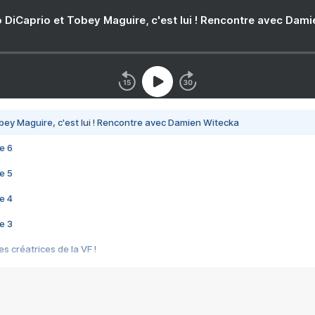
 DiCaprio et Tobey Maguire, c'est lui ! Rencontre avec Dam
bey Maguire, c'est lui ! Rencontre avec Damien Witecka
e 6
e 5
e 4
e 3
s créatrices de la VF !
e 2
e 1