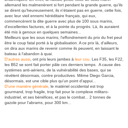
allemand les malmenèrent si fort pendant la grande guerre, qu'ils
se dirent qu'heureusement, ils n'étaient pas en guerre, cette fois,
avec leur vieil ennemi héréditaire français, qui eux,
commencèrent la dite guerre avec plus de 100 sous marins,
d'excellentes factures, et à la pointe du progrès. Là, ils auraient
été mis à genoux en quelques semaines...
Meilleurs que les sous marins, l'effondrement du prix du fret peut
être le coup fatal porté à la globalisation. A ce prix là, d'ailleurs,
on dira aux marins de revenir comme ils peuvent, en laissant le
bateau à l'abandon à quai.
D'autres aussi
, ont pris leurs jambes à
leur cou
. Les F35, les F22,
les B52 se sont fait porter pâle ces derniers temps. A cause des
systèmes anti-aériens, de la vulnérabilité des bases, qui se
révèlent désormais, contre productives. Même Diego Garcia,
désormais, est une cible plus qu'un point d'appui...
D'une manière générale
, le matériel occidental est trop
gourmand, trop fragile, trop fait pour le complexe militaro-
industriel, et ses bénéfices, et pas le combat... 2 tonnes de
gazole pour l'abrams, pour 300 km...