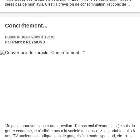
serez pas de mon avis. C'est la prévision de consommation, (et donc de
production) pour je ne sais plus...
Concrétement...
Publié le 30/04/2009 à 19:36
Par
Patrick REYMOND
"Je poste pour vous poser une question: J'ai pas mal d'économies (je suis du
genre économe, je n'adhère pas à la société de conso --> tel portable qui a 6
ans, TV ancienne catodique, pas de gadgets à la mode type ipod, etc ...).