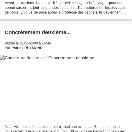
Avant, les anciens disaient qu'il fallait éviter les grands élevages, pour une
bonne raison : ils font les grandes épidémies. Particulièrement les élevages
de porcs. En plus, se pose après le problème des déchets. Ils deviennent si
importants, que leur...
Concrétement deuxième...
Publié le 01/05/2009 à 16:48
Par
Patrick REYMOND
Nous vivons une époque charnière, c'est une évidence. Bien entendu, si
vous croyez que la planète peut fournir 130 millions de barils /jour, vous ne