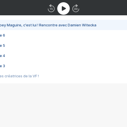
bey Maguire, c'est lui ! Rencontre avec Damien Witecka
e 6
e 5
e 4
e 3
s créatrices de la VF !
e 2
e 1
e Mektoub My Love arrive enfin ! Rencontre avec Shaïn Boumedine et Sal
i : après Toni en famille