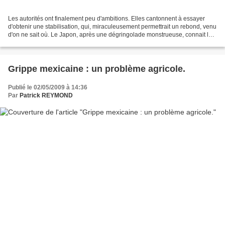
Les autorités ont finalement peu d'ambitions. Elles cantonnent à essayer
d'obtenir une stabilisation, qui, miraculeusement permettrait un rebond, venu
d'on ne sait où. Le Japon, après une dégringolade monstrueuse, connait le
rebond : plus 1.6 %, en ce...
Grippe mexicaine : un problème agricole.
Publié le 02/05/2009 à 14:36
Par
Patrick REYMOND