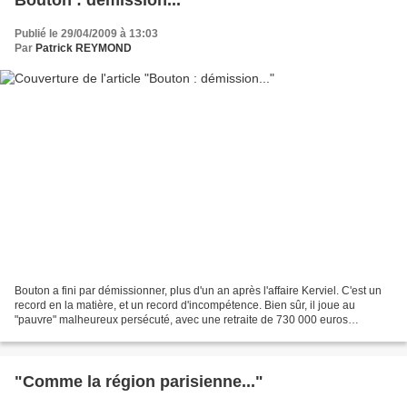
Publié le 29/04/2009 à 13:03
Par
Patrick REYMOND
Bouton a fini par démissionner, plus d'un an après l'affaire Kerviel. C'est un
record en la matière, et un record d'incompétence. Bien sûr, il joue au
"pauvre" malheureux persécuté, avec une retraite de 730 000 euros
annuels. On voit que ce qui lui a...
"Comme la région parisienne..."