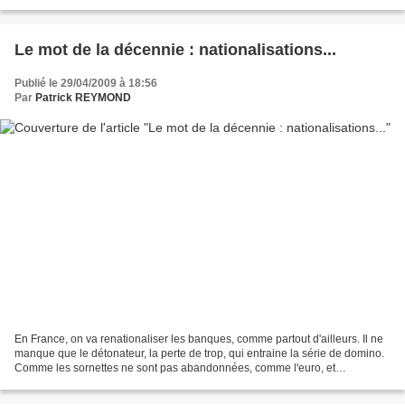
Choix de vie juste car...
Le mot de la décennie : nationalisations...
Publié le 29/04/2009 à 18:56
Par
Patrick REYMOND
En France, on va renationaliser les banques, comme partout d'ailleurs. Il ne
manque que le détonateur, la perte de trop, qui entraine la série de domino.
Comme les sornettes ne sont pas abandonnées, comme l'euro, et
l'interdiction de frapper monnaie à...