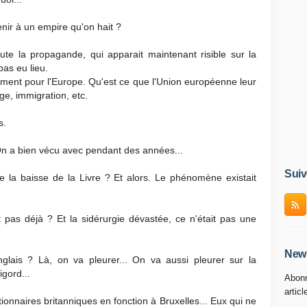
enir à un empire qu'on hait ?
te la propagande, qui apparait maintenant risible sur la
pas eu lieu.
ement pour l'Europe. Qu'est ce que l'Union européenne leur
ge, immigration, etc.
s.
On a bien vécu avec pendant des années...
Suiv
 la baisse de la Livre ? Et alors. Le phénomène existait
nt pas déjà ? Et la sidérurgie dévastée, ce n'était pas une
News
nglais ? Là, on va pleurer... On va aussi pleurer sur la
igord...
Abonn
articl
ctionnaires britanniques en fonction à Bruxelles... Eux qui ne