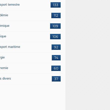
sport terrestre
133
démie
112
émique
109
tique
106
nsport maritime
92
rgie
74
nomie
60
s divers
37