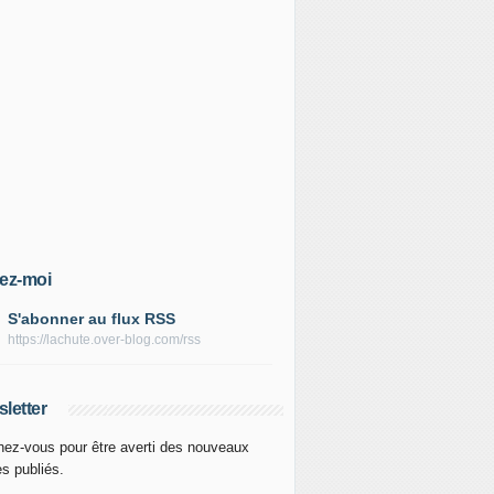
ez-moi
S'abonner au flux RSS
https://lachute.over-blog.com/rss
letter
ez-vous pour être averti des nouveaux
es publiés.