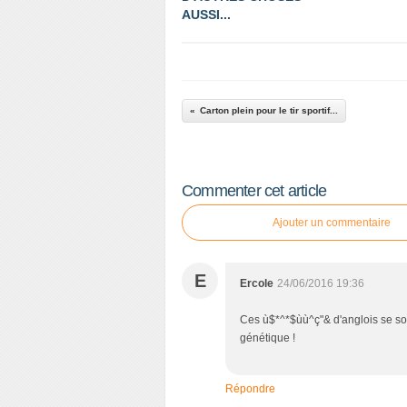
AUSSI...
Carton plein pour le tir sportif...
Commenter cet article
Ajouter un commentaire
E
Ercole
24/06/2016 19:36
Ces ù$*^*$ùù^ç"& d'anglois se sont
génétique !
Répondre