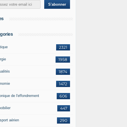
es
gories
tique
2321
rgie
1958
ualités
1874
nomie
1472
onique de l'effondrement
606
obilier
447
sport aérien
290