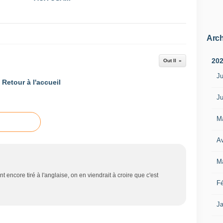
Arch
20
Out II
Ju
Retour à l'accueil
Ju
M
Av
M
 encore tiré à l'anglaise, on en viendrait à croire que c'est
Fé
Ja