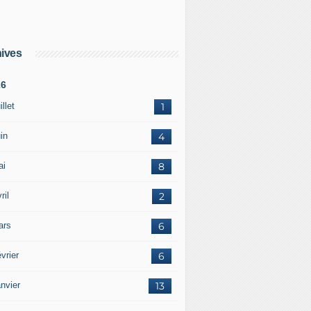
ives
26
illet
1
in
4
ai
8
ril
2
ars
6
vrier
6
nvier
13