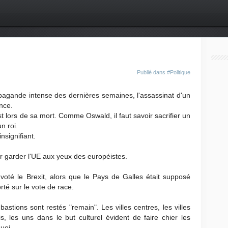
Publié dans
#Politique
pagande intense des dernières semaines, l'assassinat d'un
nce.
st lors de sa mort. Comme Oswald, il faut savoir sacrifier un
un roi.
insignifiant.
ur garder l'UE aux yeux des européistes.
voté le Brexit, alors que le Pays de Galles était supposé
rté sur le vote de race.
bastions sont restés "remain". Les villes centres, les villes
is, les uns dans le but culturel évident de faire chier les
uoi...