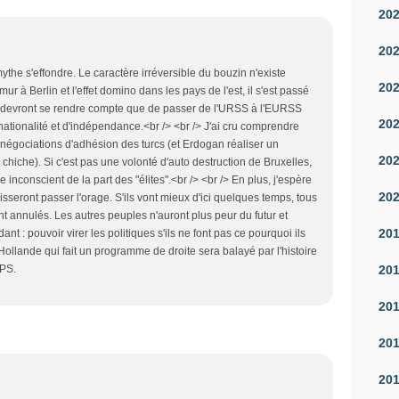
20
20
the s'effondre. Le caractère irréversible du bouzin n'existe
20
ur à Berlin et l'effet domino dans les pays de l'est, il s'est passé
devront se rendre compte que de passer de l'URSS à l'EURSS
20
nationalité et d'indépendance.<br /> <br /> J'ai cru comprendre
 négociations d'adhésion des turcs (et Erdogan réaliser un
20
 chiche). Si c'est pas une volonté d'auto destruction de Bruxelles,
e inconscient de la part des "élites".<br /> <br /> En plus, j'espère
20
isseront passer l'orage. S'ils vont mieux d'ici quelques temps, tous
nt annulés. Les autres peuples n'auront plus peur du futur et
20
dant : pouvoir virer les politiques s'ils ne font pas ce pourquoi ils
 Hollande qui fait un programme de droite sera balayé par l'histoire
20
 PS.
20
20
20