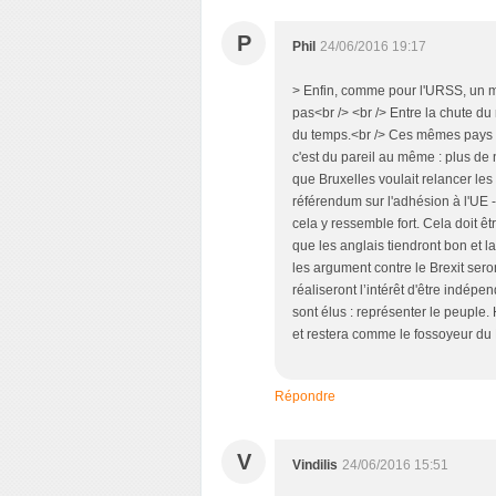
P
Phil
24/06/2016 19:17
> Enfin, comme pour l'URSS, un my
pas<br /> <br /> Entre la chute du m
du temps.<br /> Ces mêmes pays 
c'est du pareil au même : plus de 
que Bruxelles voulait relancer les
référendum sur l'adhésion à l'UE -
cela y ressemble fort. Cela doit êtr
que les anglais tiendront bon et la
les argument contre le Brexit sero
réaliseront l’intérêt d'être indépen
sont élus : représenter le peuple.
et restera comme le fossoyeur du
Répondre
V
Vindilis
24/06/2016 15:51