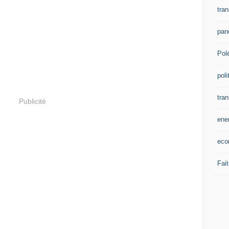
tran
pan
Pol
poli
tra
Publicité
ene
eco
Fait