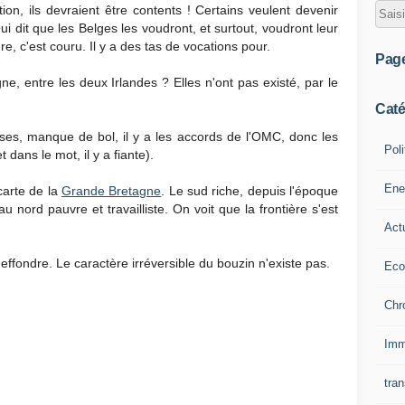
ration, ils devraient être contents ! Certains veulent devenir
i dit que les Belges les voudront, et surtout, voudront leur
re, c'est couru. Il y a des tas de vocations pour.
Pag
gne, entre les deux Irlandes ? Elles n'ont pas existé, par le
Caté
ses, manque de bol, il y a les accords de l'OMC, donc les
Poli
 dans le mot, il y a fiante).
Ene
carte de la
Grande Bretagne
. Le sud riche, depuis l'époque
u nord pauvre et travailliste. On voit que la frontière s'est
Act
ffondre. Le caractère irréversible du bouzin n'existe pas.
Eco
Chr
Imm
tran