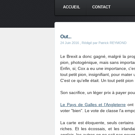
ACCUEIL
CONTACT
Out...
24 Juin 2016
, Rédigé par Patrick REYMOND
Le Brexit a donc gagné, malgré la pro
pion, photogénique, mais sans importa
Enfin, si; Cox a eu une importance, c'e
tout petit pion, insignifiant, pour mater 
C'est ce qu'elle était. Un tout petit pion 
Son sacrifice, un léger prix à payer po
Le Pays de Galles et l'Angleterre
ont 
voter "bien". Le vote de classe l'a empo
La carte est éloquente, seuls certains 
riches. Et les écossais, et les irlanda
anglais, les autres on ne sait pas pourq