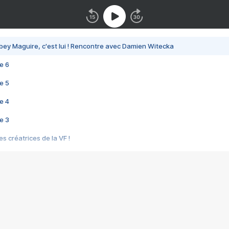
bey Maguire, c'est lui ! Rencontre avec Damien Witecka
e 6
e 5
e 4
e 3
s créatrices de la VF !
e 2
e 1
e Mektoub My Love arrive enfin ! Rencontre avec Shaïn Boumedine et Sal
i : après Toni en famille