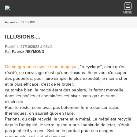
MENU
Accueil
» ILLUSIONS....
ILLUSIONS....
Publié le 27/10/2022 à 08:11
Par
Patrick REYMOND
On se gargarise avec le mot magique
, "recyclage", alors qu'en
réalité, ce recyclage n'est qu'une illusions. Si on veut s'occuper
des poubelles, pour faire simple, le plus expéditif, le moins cher
et le plus efficace, c'est de le brûler.
ça tombe bien, la moitié étant des papiers, ils feront merveille
dans les poêles et cheminées cet hiver-sans-gaz-et-sans-
électricité.
Pour le reste, si on avait pas bêtement fermé des centrales
thermiques, on saurait quoi en faire.
Parlons, du déjà recyclé, le verre et le métal. Le métal est recyclé
depuis l'antiquité, le verre, qu'on a pris l'habitude de jeter, n'était
pas jetable il y a peu. Soit on le gardait pour ses usages
personnels, soit il était consigné.