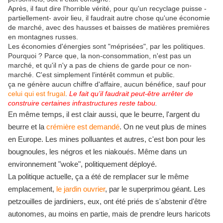
Après, il faut dire l'horrible vérité, pour qu'un recyclage puisse -
partiellement- avoir lieu, il faudrait autre chose qu'une économie
de marché, avec des hausses et baisses de matières premières
en montagnes russes.
Les économies d'énergies sont "méprisées", par les politiques.
Pourquoi ? Parce que, la non-consommation, n'est pas un
marché, et qu'il n'y a pas de chiens de garde pour ce non-
marché. C'est simplement l'intérêt commun et public.
ça ne génère aucun chiffre d'affaire, aucun bénéfice, sauf pour
celui qui est frugal
.
Le fait qu’il faudrait peut-être arrêter de
construire certaines infrastructures reste tabou
.
En même temps, il est clair aussi, que le beurre, l'argent du
beurre et la
crémière est demandé
. On ne veut plus de mines
en Europe. Les mines polluantes et autres, c'est bon pour les
bougnoules, les négros et les niakoués. Même dans un
environnement "woke", politiquement déployé.
La politique actuelle, ça a été de remplacer sur le même
emplacement,
le jardin ouvrier
, par le superprimou géant. Les
petzouilles de jardiniers, eux, ont été priés de s'abstenir d'être
autonomes, au moins en partie, mais de prendre leurs haricots