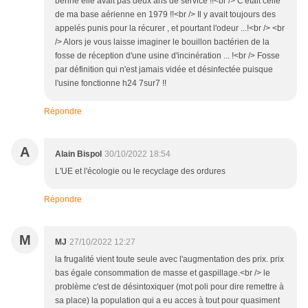
benne elle avait pas deux ans de service !!<br /> C'était celle
de ma base aérienne en 1979 !!<br /> Il y avait toujours des
appelés punis pour la récurer , et pourtant l'odeur ...!<br /> <br
/> Alors je vous laisse imaginer le bouillon bactérien de la
fosse de réception d'une usine d'incinération ... !<br /> Fosse
par définition qui n'est jamais vidée et désinfectée puisque
l'usine fonctionne h24 7sur7 !!
Répondre
A
Alain Bispol
30/10/2022 18:54
L'UE et l'écologie ou le recyclage des ordures
Répondre
M
MJ
27/10/2022 12:27
la frugalité vient toute seule avec l'augmentation des prix. prix
bas égale consommation de masse et gaspillage.<br /> le
problème c'est de désintoxiquer (mot poli pour dire remettre à
sa place) la population qui a eu acces à tout pour quasiment