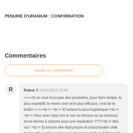
PENURIE D'URANIUM : CONFIRMATION
Commentaires
Ajouter un commentaire
R
Raleur !!
04/11/2022 16:04
====Si on veut s'occuper des poubelles, pour faire simple, le
plus expéditif, le moins cher et le plus efficace, c'est de le
brûler.====<br /> <br /> Et surtout le plus hygiénique !<br />
<br /> Vous avez deja mis le nez au dessus ou au dessous
d'une benne à ordures pour une réparation ????<br /> Moi
oui ! <br /> Et encore elle était propre et chouchoutée cette