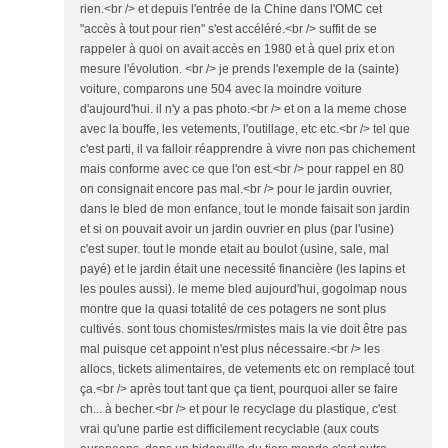
rien.<br /> et depuis l'entrée de la Chine dans l'OMC cet
"accès à tout pour rien" s'est accéléré.<br /> suffit de se
rappeler à quoi on avait accès en 1980 et à quel prix et on
mesure l'évolution. <br /> je prends l'exemple de la (sainte)
voiture, comparons une 504 avec la moindre voiture
d'aujourd'hui. il n'y a pas photo.<br /> et on a la meme chose
avec la bouffe, les vetements, l'outillage, etc etc.<br /> tel que
c'est parti, il va falloir réapprendre à vivre non pas chichement
mais conforme avec ce que l'on est.<br /> pour rappel en 80
on consignait encore pas mal.<br /> pour le jardin ouvrier,
dans le bled de mon enfance, tout le monde faisait son jardin
et si on pouvait avoir un jardin ouvrier en plus (par l'usine)
c'est super. tout le monde etait au boulot (usine, sale, mal
payé) et le jardin était une necessité financière (les lapins et
les poules aussi). le meme bled aujourd'hui, gogolmap nous
montre que la quasi totalité de ces potagers ne sont plus
cultivés. sont tous chomistes/rmistes mais la vie doit être pas
mal puisque cet appoint n'est plus nécessaire.<br /> les
allocs, tickets alimentaires, de vetements etc on remplacé tout
ça.<br /> après tout tant que ça tient, pourquoi aller se faire
ch... à becher.<br /> et pour le recyclage du plastique, c'est
vrai qu'une partie est difficilement recyclable (aux couts