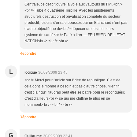
Centrale, ce déficit ouvre la voie aux vautours du FMI.<br />
<br /> Tube 4 quatrième Torpille. Avec les ajustements
structurels destruction et privatisation complète du secteur
productif, les cris d'orfraie poussés par un Blanchard n'ont pas
d'autre objectif que de<br /> dépecer un des meilleurs
système de santé<br /> Paré à tirer .....FEU !!!!!FIN DE L ETAT
NATION<br /> <br /> <br />
Répondre
L
logique
30/09/2009 23:45
<br /> Merci pour l'article sur l'idée de republique. C'est de
cela dont le monde a besoin et pas d'autre chose. M'enfin
c'est clair qu'il faudras peut être se battre pour le reconquérir.
C'est d'ailleurs<br /> se qui me chiffine le plus en se
momment.<br /> <br /> <br />
Répondre
G
Guillaume
30/09/2009 22:41