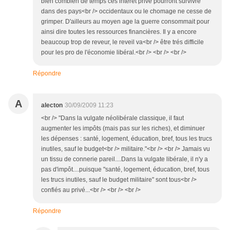
bien combien de temps ces interet privé pourront survivre
dans des pays<br /> occidentaux ou le chomage ne cesse de
grimper. D'ailleurs au moyen age la guerre consommait pour
ainsi dire toutes les ressources financières. Il y a encore
beaucoup trop de reveur, le reveil va<br /> être trés difficile
pour les pro de l'économie libéral.<br /> <br /> <br />
Répondre
A
alecton
30/09/2009 11:23
<br /> "Dans la vulgate néolibérale classique, il faut
augmenter les impôts (mais pas sur les riches), et diminuer
les dépenses : santé, logement, éducation, bref, tous les trucs
inutiles, sauf le budget<br /> militaire."<br /> <br /> Jamais vu
un tissu de connerie pareil....Dans la vulgate libérale, il n'y a
pas d'impôt....puisque "santé, logement, éducation, bref, tous
les trucs inutiles, sauf le budget militaire" sont tous<br />
confiés au privé...<br /> <br /> <br />
Répondre