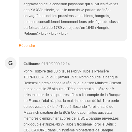
aggravation de la condition paysanne qui suivit les révoltes
des XV-XVIe siècle, sous le nom<br /> parlant de "néo-
servage". Les nobles prussiens, autrichiens, hongrois,
polonais consolidèrent fermement leurs privilèges de classe
parfois au-delà de 1789 voire jusqu'en 1945 (Hongrie,
Pologne).<br /> <br /> <br />
Répondre
G
Guillaume
01/10/2009 12:14
<br /> Histoire des 30 piteuses<br /> Tube 1 Première
TORPILLE = Loi du 3 janvier 1973 Pompidou de la banque
Rothschild président de la république et son Ministre Giscard
par son article 25 stipule le Trésor ne peut plus être<br />
présentateur de ses propres effets à l'escompte de la Banque
de France, l'etat n'a plus la maitrise de son déficit 1ere perte
de souveraineté.<br /> Tube 2 Seconde Torpille traité de
Maastrich création de la BCE Obligation faites aux états
membres d'emprunter auprès de la BCE banque privée.Les
prix double et triple.<br /> Tube 3 troisième Torpille Déficit
OBLIGATOIRE dans un système Monétariste de Banque