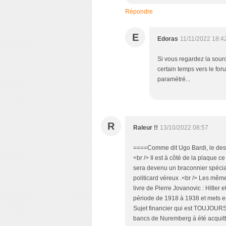
Répondre
E
Edoras
11/11/2022 18:4
Si vous regardez la source
certain temps vers le for
paramétré...
R
Raleur !!
13/10/2022 08:57
====Comme dit Ugo Bardi, le dest
<br /> Il est à côté de la plaque
sera devenu un braconnier spéciali
politicard véreux .<br /> Les même
livre de Pierre Jovanovic : Hitler 
période de 1918 à 1938 et mets en 
Sujet financier qui est TOUJOURS l
bancs de Nuremberg à été acquitté