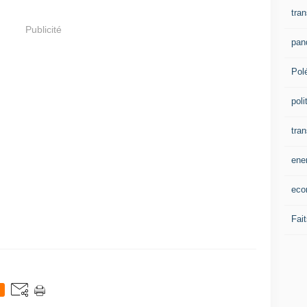
tran
Publicité
pan
Pol
poli
tra
ene
eco
Fait