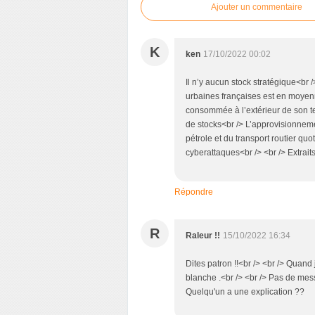
Ajouter un commentaire
K
ken
17/10/2022 00:02
Il n’y aucun stock stratégique<br
urbaines françaises est en moyenn
consommée à l’extérieur de son te
de stocks<br /> L’approvisionnem
pétrole et du transport routier qu
cyberattaques<br /> <br /> Extrai
Répondre
R
Raleur !!
15/10/2022 16:34
Dites patron !!<br /> <br /> Quand
blanche .<br /> <br /> Pas de mess
Quelqu'un a une explication ??