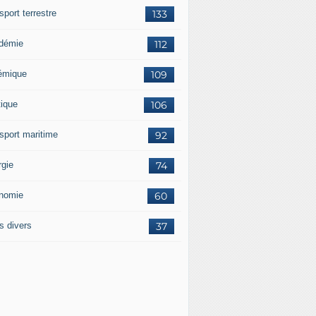
sport terrestre
133
démie
112
émique
109
tique
106
nsport maritime
92
rgie
74
nomie
60
s divers
37