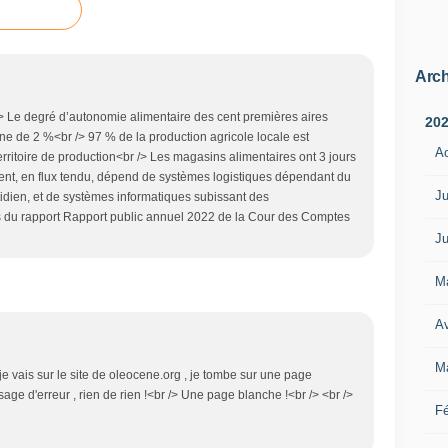
Arch
 /> Le degré d’autonomie alimentaire des cent premières aires
20
e de 2 %<br /> 97 % de la production agricole locale est
A
rritoire de production<br /> Les magasins alimentaires ont 3 jours
ent, en flux tendu, dépend de systèmes logistiques dépendant du
Ju
otidien, et de systèmes informatiques subissant des
ts du rapport Rapport public annuel 2022 de la Cour des Comptes
Ju
M
Av
M
 je vais sur le site de oleocene.org , je tombe sur une page
age d'erreur , rien de rien !<br /> Une page blanche !<br /> <br />
Fé