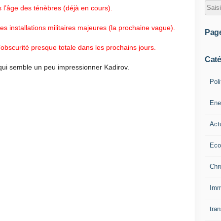
l’âge des ténèbres (déjà en cours).
es installations militaires majeures (la prochaine vague).
Pag
l’obscurité presque totale dans les prochains jours.
Caté
l qui semble un peu impressionner Kadirov.
Poli
Ene
Act
Eco
Chr
Imm
tran