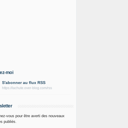
ez-moi
S'abonner au flux RSS
https://lachute.over-blog.com/rss
letter
ez-vous pour être averti des nouveaux
es publiés.