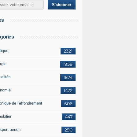
es
gories
tique
2321
rgie
1958
ualités
1874
nomie
1472
onique de l'effondrement
606
obilier
447
sport aérien
290