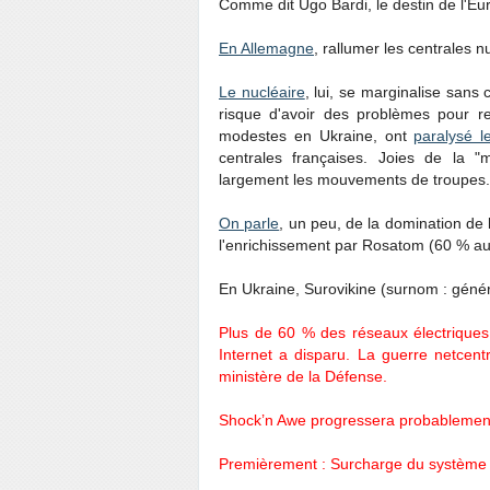
Comme dit Ugo Bardi, le destin de l'Eu
En Allemagne
, rallumer les centrales n
Le nucléaire
, lui, se marginalise sans
risque d'avoir des problèmes pour re
modestes en Ukraine, ont
paralysé l
centrales françaises. Joies de la "m
largement les mouvements de troupes.
On parle
, un peu, de la domination de 
l'enrichissement par Rosatom (60 % aus
En Ukraine, Surovikine (surnom : géné
Plus de 60 % des réseaux électriques 
Internet a disparu. La guerre netcent
ministère de la Défense.
Shock’n Awe progressera probablement 
Premièrement : Surcharge du système u