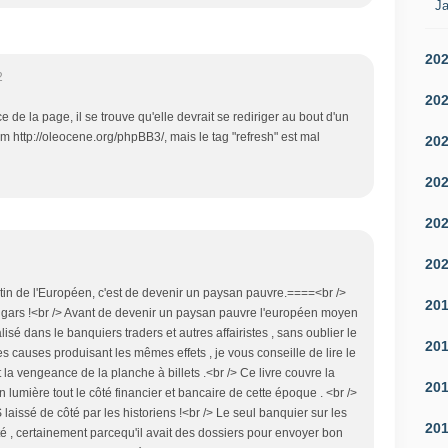
Ja
20
2
20
 de la page, il se trouve qu'elle devrait se rediriger au bout d'un
um http://oleocene.org/phpBB3/, mais le tag "refresh" est mal
20
20
20
20
in de l'Européen, c'est de devenir un paysan pauvre.====<br />
20
 ce gars !<br /> Avant de devenir un paysan pauvre l'européen moyen
sé dans le banquiers traders et autres affairistes , sans oublier le
20
s causes produisant les mêmes effets , je vous conseille de lire le
et la vengeance de la planche à billets .<br /> Ce livre couvre la
20
lumière tout le côté financier et bancaire de cette époque . <br />
aissé de côté par les historiens !<br /> Le seul banquier sur les
20
 , certainement parcequ'il avait des dossiers pour envoyer bon