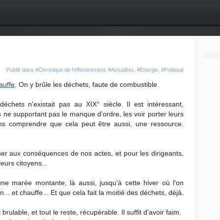
Publié dans
#Chronique de l'effondrement
,
#Actualités
,
#Energie
,
#Politique
auffe
. On y brûle les déchets, faute de combustible.
échets n'existait pas au XIX° siècle. Il est intéressant,
ds ne supportant pas le manque d'ordre, les voir porter leurs
Sans comprendre que cela peut être aussi, une ressource.
er aux conséquences de nos actes, et pour les dirigeants,
leurs citoyens...
une marée montante, là aussi, jusqu'à cette hiver où l'on
... et chauffe... Et que cela fait la moitié des déchets, déjà.
rulable, et tout le reste, récupérable. Il suffit d'avoir faim.