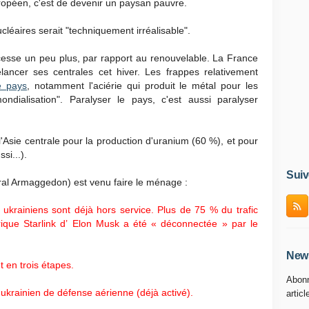
ropéen, c'est de devenir un paysan pauvre.
ucléaires serait "techniquement irréalisable".
 cesse un peu plus, par rapport au renouvelable. La France
lancer ses centrales cet hiver. Les frappes relativement
e pays
, notamment l'aciérie qui produit le métal pour les
ondialisation". Paralyser le pays, c'est aussi paralyser
l'Asie centrale pour la production d'uranium (60 %), et pour
si...).
Suiv
ral Armaggedon) est venu faire le ménage :
ukrainiens sont déjà hors service. Plus de 75 % du trafic
rique Starlink d’ Elon Musk a été « déconnectée » par le
News
en trois étapes.
Abonn
krainien de défense aérienne (déjà activé).
articl