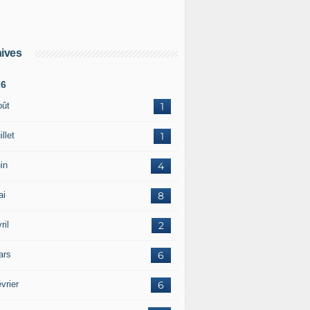
ives
26
oût
1
illet
1
in
4
ai
8
ril
2
ars
6
vrier
6