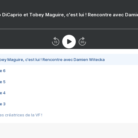
 DiCaprio et Tobey Maguire, c'est lui ! Rencontre avec Dam
bey Maguire, c'est lui ! Rencontre avec Damien Witecka
e 6
e 5
e 4
e 3
s créatrices de la VF !
e 2
e 1