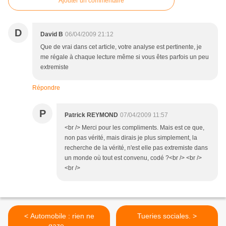
Ajouter un commentaire
D
David B
06/04/2009 21:12
Que de vrai dans cet article, votre analyse est pertinente, je
me régale à chaque lecture même si vous êtes parfois un peu
extremiste
Répondre
P
Patrick REYMOND
07/04/2009 11:57
<br /> Merci pour les compliments. Mais est ce que,
non pas vérité, mais dirais je plus simplement, la
recherche de la vérité, n'est elle pas extremiste dans
un monde où tout est convenu, codé ?<br /> <br />
<br />
< Automobile : rien ne
Tueries sociales. >
gaze...