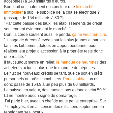
acceptées) à 140 milliards d'euros. "
Bon, doit on finalement en conclure que
le marché
immobilier
a subi le supplice de la chaise électrique ?
(passage de 154 milliards à 80 ?)
"
Par cette baisse des taux, les établissements de crédit
soutiennent évidemment le marché. "
Bon, la corde soutient aussi le pendu.
ça ne veut rien dire
.
"
l'usage de durées élevées par les plus jeunes et par les
familles faiblement dotées en apport personnel pour
réaliser leur projet d'accession à la propriété reste donc
une réalité.
"
Il faut surtout mettre en relief,
le manque de neurones
des
acheteurs actuels, plus que le manque de pépêttes.
Le flux de nouveaux crédits se tarit, que ce soit en prêts
personnels ou prêts immobiliers.
Pour l'habitat
, on est
donc passé de 154.9 à un peu plus de 80 milliards.
La baisse, en valeur, des transactions a donc atteint 50 %.
Et ne montre aucun signe de démarrage.
J'ai parlé hier, avec un chef de toute petite entreprise. Sur
7 employés, il en a licencié deux, il attend septembre en
repeignant ses locaux.