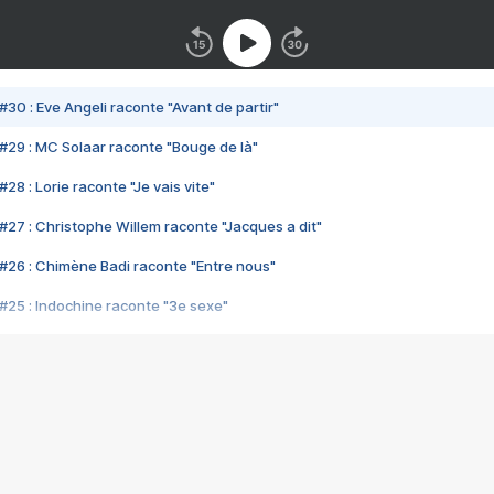
#30 : Eve Angeli raconte "Avant de partir"
#29 : MC Solaar raconte "Bouge de là"
28 : Lorie raconte "Je vais vite"
#27 : Christophe Willem raconte "Jacques a dit"
#26 : Chimène Badi raconte "Entre nous"
#25 : Indochine raconte "3e sexe"
#24 : Zaho raconte "C'est chelou"
#23 : Patrick Bruel raconte "Au café des délices"
#22 : Kyo raconte "Le chemin"
#21 : Nolwenn Leroy raconte "Cassé"